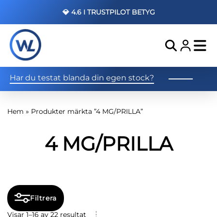
💎 4.6 I TRUSTPILOT BETYG
Har du testat blanda din egen stock?
Hem
»
Produkter märkta ”4 MG/PRILLA”
4 MG/PRILLA
Filtrera
Visar 1–16 av 22 resultat