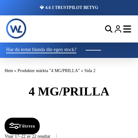
💎 4.6 I TRUSTPILOT BETYG
Har du testat blanda din egen stock?
Hem
»
Produkter märkta ”4 MG/PRILLA”
»
Sida 2
4 MG/PRILLA
Filtrera
Visar 17–22 av 22 resultat