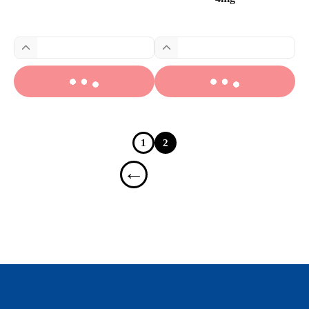
1
2
←