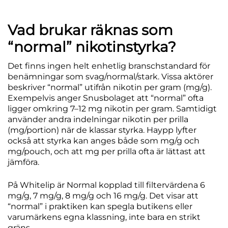
Vad brukar räknas som
“normal” nikotinstyrka?
Det finns ingen helt enhetlig branschstandard för
benämningar som svag/normal/stark. Vissa aktörer
beskriver “normal” utifrån
nikotin per gram
(mg/g).
Exempelvis anger Snusbolaget att “normal” ofta
ligger omkring
7–12 mg nikotin per gram
. Samtidigt
använder andra indelningar
nikotin per prilla
(mg/portion)
när de klassar styrka. Haypp lyfter
också att styrka kan anges både som mg/g och
mg/pouch, och att mg per prilla ofta är lättast att
jämföra.
På Whitelip är
Normal
kopplad till filtervärdena
6
mg/g, 7 mg/g, 8 mg/g och 16 mg/g
. Det visar att
“normal” i praktiken kan spegla
butikens eller
varumärkens egna klassning
, inte bara en strikt
gräns.