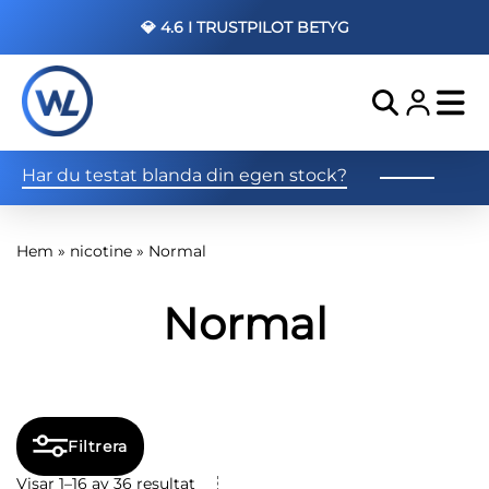
💎 4.6 I TRUSTPILOT BETYG
Har du testat blanda din egen stock?
Hem
»
nicotine
»
Normal
Normal
Filtrera
Visar 1–16 av 36 resultat