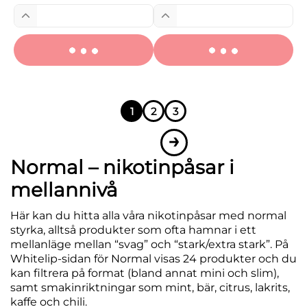
1
2
3
→
Normal – nikotinpåsar i
mellannivå
Här kan du hitta alla våra
nikotinpåsar med normal
styrka
, alltså produkter som ofta hamnar i ett
mellanläge
mellan “svag” och “stark/extra stark”. På
Whitelip-sidan för
Normal
visas
24 produkter
och du
kan filtrera på format (bland annat
mini
och
slim
),
samt smakinriktningar som
mint, bär, citrus, lakrits,
kaffe och chili
.