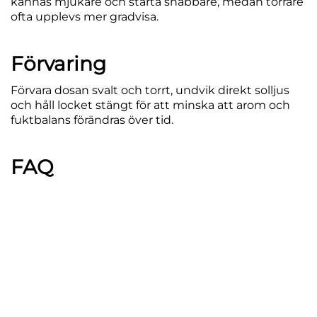
kännas mjukare och starta snabbare, medan torrare
ofta upplevs mer gradvisa.
Förvaring
Förvara dosan svalt och torrt, undvik direkt solljus
och håll locket stängt för att minska att arom och
fuktbalans förändras över tid.
FAQ
Det är en mellanklass i sortimentet. På sidan
kan du filtrera “Normal” via
6, 7, 8 och 16 mg/g
.