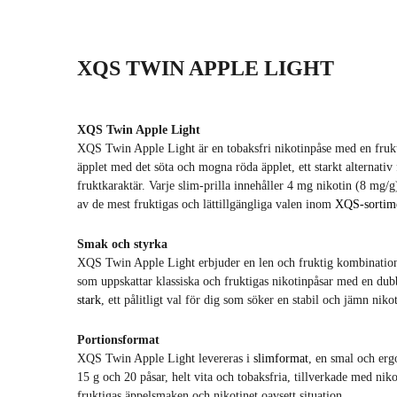
XQS TWIN APPLE LIGHT
XQS Twin Apple Light
XQS Twin Apple Light är en tobaksfri nikotinpåse med en frukt
äpplet med det söta och mogna röda äpplet, ett starkt alternati
fruktkaraktär. Varje slim-prilla innehåller 4 mg nikotin (8 mg/
av de mest fruktigas och lättillgängliga valen inom
XQS-sortim
Smak och styrka
XQS Twin Apple Light erbjuder en len och fruktig kombination a
som uppskattar klassiska och fruktigas nikotinpåsar med en dub
stark
, ett pålitligt val för dig som söker en stabil och jämn nik
Portionsformat
XQS Twin Apple Light levereras i
slimformat
, en smal och erg
15 g och 20 påsar, helt vita och tobaksfria, tillverkade med niko
fruktigas äppelsmaken och nikotinet oavsett situation.