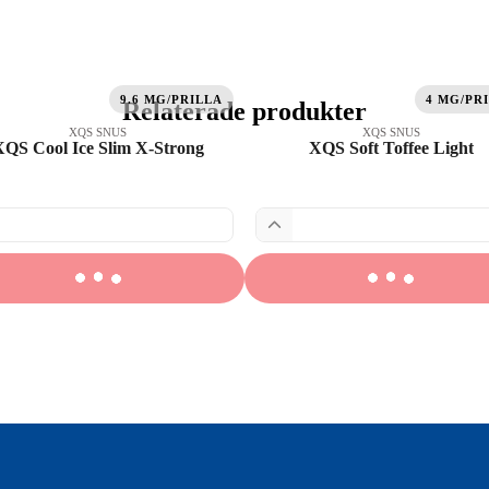
9.6 MG/PRILLA
4 MG/PR
Relaterade produkter
XQS SNUS
XQS SNUS
XQS Cool Ice Slim X-Strong
XQS Soft Toffee Light