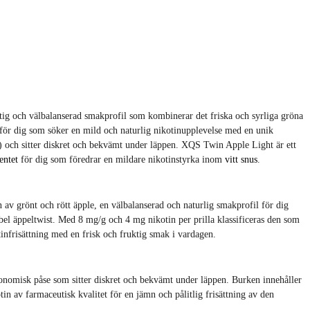
ig och välbalanserad smakprofil som kombinerar det friska och syrliga gröna
v för dig som söker en mild och naturlig nikotinupplevelse med en unik
g) och sitter diskret och bekvämt under läppen. XQS Twin Apple Light är ett
entet
för dig som föredrar en mildare nikotinstyrka inom
vitt snus
.
v grönt och rött äpple, en välbalanserad och naturlig smakprofil för dig
bel äppeltwist. Med 8 mg/g och 4 mg nikotin per prilla klassificeras den som
otinfrisättning med en frisk och fruktig smak i vardagen.
onomisk påse som sitter diskret och bekvämt under läppen. Burken innehåller
tin av farmaceutisk kvalitet för en jämn och pålitlig frisättning av den