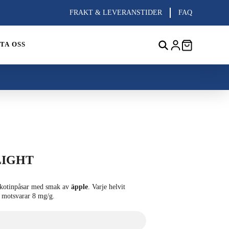
FRAKT & LEVERANSTIDER
FAQ
TA OSS
LIGHT
ikotinpåsar med smak av
äpple
. Varje helvit
t motsvarar 8 mg/g.
kr