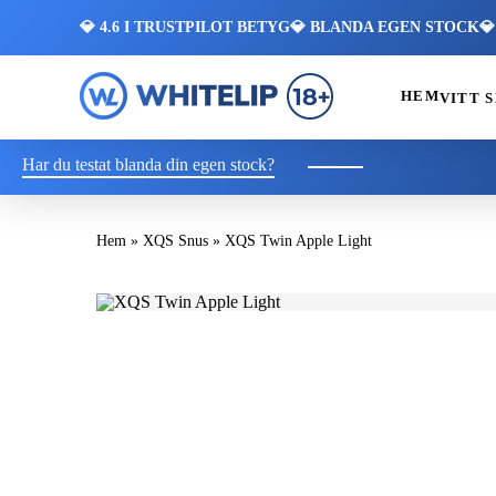
💎 4.6 I TRUSTPILOT BETYG
💎 BLANDA EGEN STOCK

HEM
VITT 
Har du testat blanda din egen stock?
Hem
»
XQS Snus
»
XQS Twin Apple Light