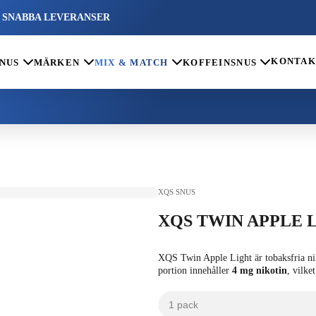
 SNABBA LEVERANSER
KONTAK
SNUS
MÄRKEN
MIX & MATCH
KOFFEINSNUS
XQS SNUS
XQS TWIN APPLE 
XQS Twin Apple Light är tobaksfria n
portion innehåller
4 mg nikotin
, vilke
1 pack
kr