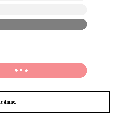
kr
kr
de ämne.