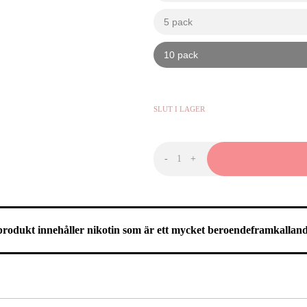
5 pack
kr
10 pack
kr
419,90
KR
-
+
XQS
Twin
Apple
Light
mängd
rodukt innehåller nikotin som är ett mycket beroendeframkallan