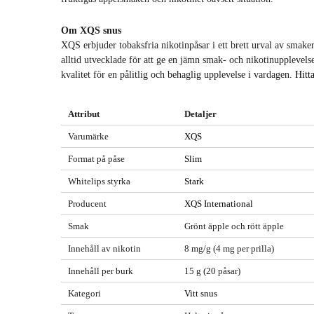
Om XQS snus
XQS erbjuder tobaksfria nikotinpåsar i ett brett urval av smaker 
alltid utvecklade för att ge en jämn smak- och nikotinupplevels
kvalitet för en pålitlig och behaglig upplevelse i vardagen.
Hitt
Attribut
Detaljer
Varumärke
XQS
Format på påse
Slim
Whitelips styrka
Stark
Producent
XQS International
Smak
Grönt äpple och rött äpple
Innehåll av nikotin
8 mg/g (4 mg per prilla)
Innehåll per burk
15 g (20 påsar)
Kategori
Vitt snus