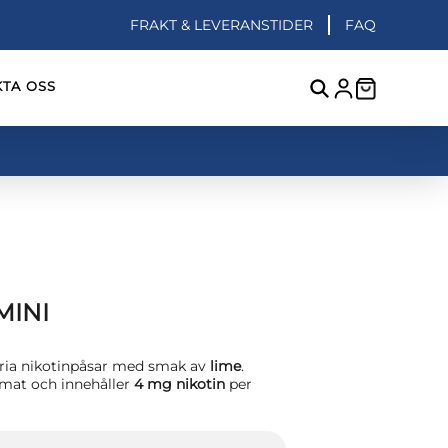
FRAKT & LEVERANSTIDER
FAQ
TA OSS
MINI
fria nikotinpåsar med smak av
lime
.
ormat och innehåller
4 mg nikotin
per