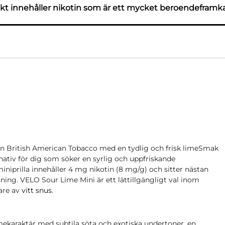
t innehåller nikotin som är ett mycket beroendeframk
rån British American Tobacco med en tydlig och frisk limeSmak
rnativ för dig som söker en syrlig och uppfriskande
iniprilla innehåller 4 mg nikotin (8 mg/g) och sitter nästan
ng. VELO Sour Lime Mini är ett lättillgängligt val inom
are av
vitt snus
.
imekaraktär med subtila söta och exotiska undertoner, en