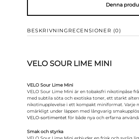
Denna produk
BESKRIVNING
RECENSIONER (0)
VELO SOUR LIME MINI
VELO Sour Lime Mini
VELO Sour Lime Mini är en tobaksfri nikotinpåse f
med subtila söta och exotiska toner, ett starkt alte
nikotinupplevelse i ett kompakt miniformat. Varje m
omärkligt under läppen med långvarig smakupplösni
VELO-sortimentet
för både nya och erfarna använd
Smak och styrka
VELO Sour Lime Mini erbjuder en frisk och syrlig l