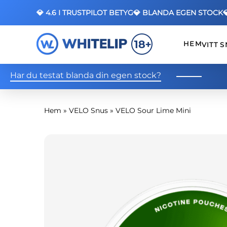
💎 4.6 I TRUSTPILOT BETYG
💎 BLANDA EGEN STOCK
HEM
VITT 
Har du testat blanda din egen stock?
Hem
»
VELO Snus
»
VELO Sour Lime Mini