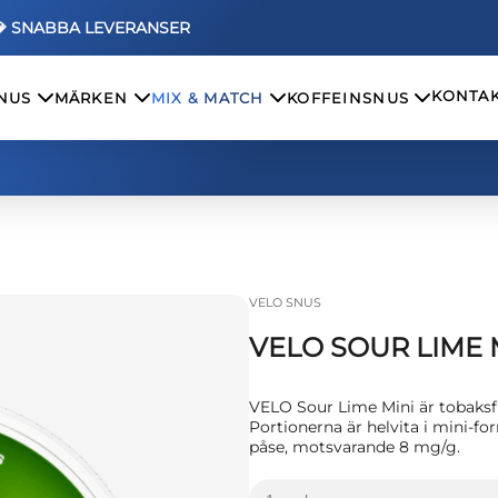
💎 SNABBA LEVERANSER
KONTAK
SNUS
MÄRKEN
MIX & MATCH
KOFFEINSNUS
VELO SNUS
VELO SOUR LIME 
VELO Sour Lime Mini är tobaks
Portionerna är helvita i mini-f
påse, motsvarande 8 mg/g.