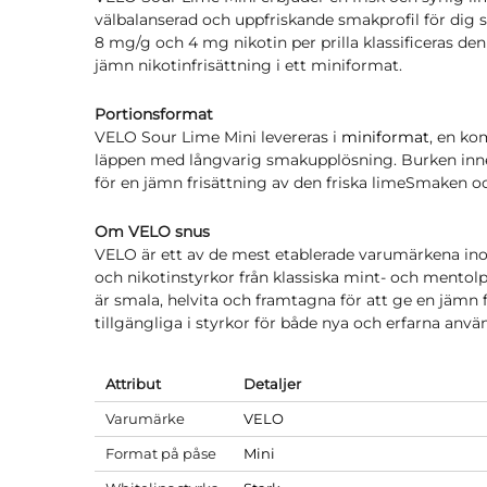
välbalanserad och uppfriskande smakprofil för dig s
8 mg/g och 4 mg nikotin per prilla klassificeras d
jämn nikotinfrisättning i ett miniformat.
Portionsformat
VELO Sour Lime Mini levereras i
miniformat
, en ko
läppen med långvarig smakupplösning. Burken innehå
för en jämn frisättning av den friska limeSmaken oc
Om VELO snus
VELO är ett av de mest etablerade varumärkena ino
och nikotinstyrkor från klassiska mint- och mentolpr
är smala, helvita och framtagna för att ge en jämn 
tillgängliga i styrkor för både nya och erfarna anvä
Attribut
Detaljer
Varumärke
VELO
Format på påse
Mini