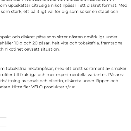
om uppskattar citrusiga nikotinpåsar i ett diskret format. Med
en som
stark
, ett pålitligt val för dig som söker en stabil och
mpakt och diskret påse som sitter nästan omärkligt under
ller 10 g och 20 påsar, helt vita och tobaksfria, framtagna
h nikotinet oavsett situation.
m tobaksfria nikotinpåsar, med ett brett sortiment av smaker
ofiler till fruktiga och mer experimentella varianter. Påsarna
frisättning av smak och nikotin, diskreta under läppen och
ndare.
Hitta fler VELO produkter.</ា>