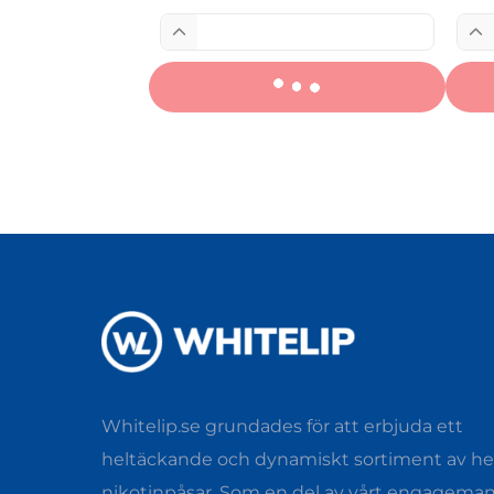
Whitelip.se grundades för att erbjuda ett
heltäckande och dynamiskt sortiment av hel
nikotinpåsar. Som en del av vårt engagema