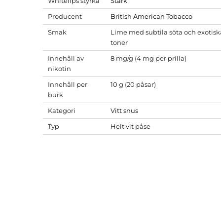
Whitelips styrka
Stark
Producent
British American Tobacco
Smak
Lime med subtila söta och exotisk
toner
Innehåll av
8 mg/g (4 mg per prilla)
nikotin
Innehåll per
10 g (20 påsar)
burk
Kategori
Vitt snus
Typ
Helt vit påse