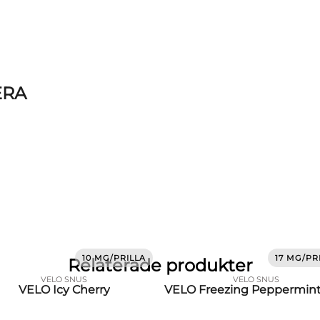
ERA
10 MG/PRILLA
17 MG/PR
Relaterade produkter
VELO SNUS
VELO SNUS
VELO Icy Cherry
VELO Freezing Peppermin