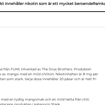
t innehåller nikotin som är ett mycket beroendeframk
e från FUMI, tillverkad av The Snus Brothers. Produkten
ak av mango med en mild chiliton. Nikotinhalten är 8 mg per
kten som stark. Varje dosa innehåller 20 påsar och är helt fri
 med en tydlig mangomak och en mild hetta från chili.
et placerar produkten i kategorin
Stark
.