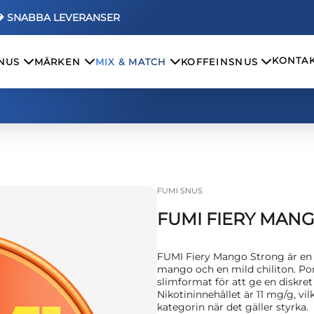
💎 SNABBA LEVERANSER
KONTAK
SNUS
MÄRKEN
MIX & MATCH
KOFFEINSNUS
FUMI SNUS
FUMI FIERY MAN
FUMI Fiery Mango Strong är en 
mango och en mild chiliton. Por
slimformat för att ge en diskret
Nikotininnehållet är 11 mg/g, vil
kategorin när det gäller styrka.