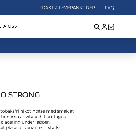
FRAKT & LEVERANSTIDER
FAQ
TA OSS
GO STRONG
tobaksfri nikotinpåse med smak av
tionerna är vita och framtagna i
 placering under läppen.
ket placerar varianten i stark-