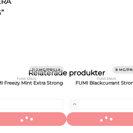
ERA
”
11.2 MG/PRILLA
8 MG/PR
Relaterade produkter
FUMI SNUS
FUMI SNUS
I Freezy Mint Extra Strong
FUMI Blackcurrant Stro