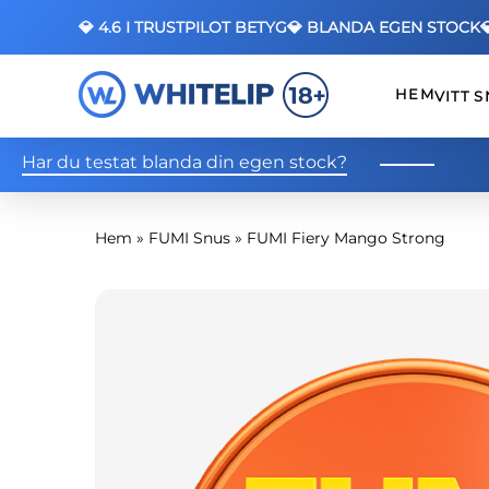
💎 4.6 I TRUSTPILOT BETYG
💎 BLANDA EGEN STOCK
HEM
VITT 
Har du testat blanda din egen stock?
Hem
»
FUMI Snus
»
FUMI Fiery Mango Strong