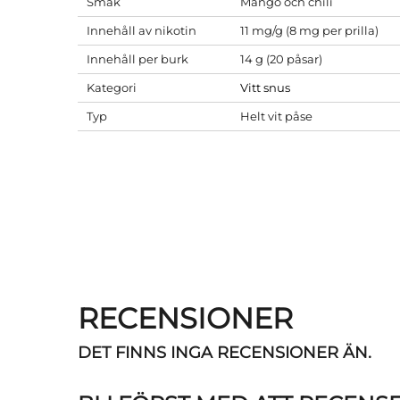
Smak
Mango och chili
Innehåll av nikotin
11 mg/g (8 mg per prilla)
Innehåll per burk
14 g (20 påsar)
Kategori
Vitt snus
Typ
Helt vit påse
RECENSIONER
DET FINNS INGA RECENSIONER ÄN.