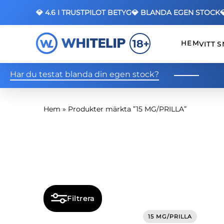
💎 4.6 I TRUSTPILOT BETYG
💎 BLANDA EGEN STOCK
HEM
VITT 
Har du testat blanda din egen stock?
Hem
»
Produkter märkta ”15 MG/PRILLA”
Filtrera
15 MG/PRILLA