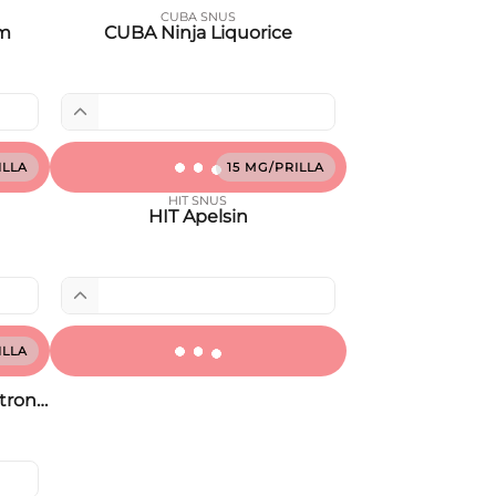
CUBA SNUS
um
CUBA Ninja Liquorice
ILLA
15 MG/PRILLA
HIT SNUS
HIT Apelsin
ILLA
trong