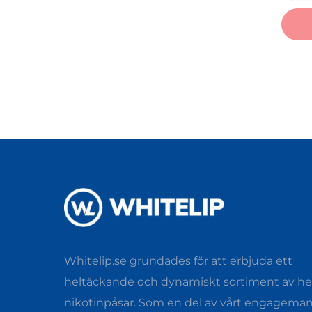
Whitelip.se grundades för att erbjuda ett
heltäckande och dynamiskt sortiment av hel
nikotinpåsar. Som en del av vårt engagema