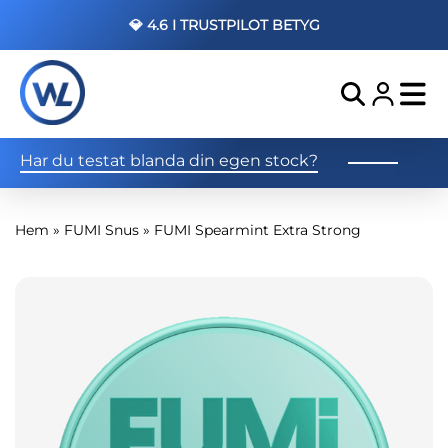
💎 4.6 I TRUSTPILOT BETYG
Har du testat blanda din egen stock?
Hem
»
FUMI Snus
»
FUMI Spearmint Extra Strong