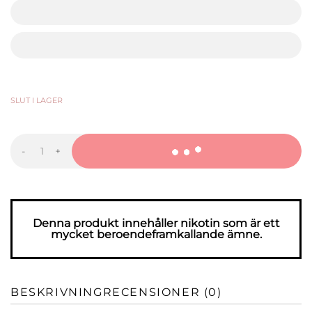
kr
kr
43,99
KR
-
+
FUMI
Spearmint
Extra
Strong
mängd
Denna produkt innehåller nikotin som är ett
mycket beroendeframkallande ämne.
BESKRIVNING
RECENSIONER (0)