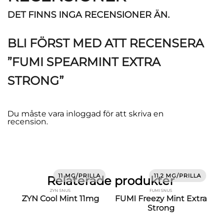
DET FINNS INGA RECENSIONER ÄN.
BLI FÖRST MED ATT RECENSERA
”FUMI SPEARMINT EXTRA
STRONG”
Du måste vara
inloggad
för att skriva en
recension.
11 MG/PRILLA
11.2 MG/PRILLA
Relaterade produkter
ZYN SNUS
FUMI SNUS
ZYN Cool Mint 11mg
FUMI Freezy Mint Extra
Strong