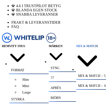
💎 4.6 I TRUSTPILOT BETYG
💎 BLANDA EGEN STOCK
💎 SNABBA LEVERANSER
FRAKT & LEVERANSTIDER
FAQ
HEM
VITT SNUS
MÄRKEN
MIX & MATCH
STNG
FORMAT
MIX & MATCH – 5
77
Slim
Mini
MIX & MATCH – 1
APRÉS
Large
BJÖRN
STYRKA