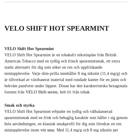
VELO SHIFT HOT SPEARMINT
VELO Shift Hot Spearmint
VELO Shift Hot Spearmint är en tobaksfri nikotinpåse från British
American Tobacco med en tydlig och fräsch spearmintsmak, ett extra
starkt alternativ för dig som söker en ren och uppfriskande
mintupplevelse. Varje slim-prilla innehåller 8 mg nikotin (11,4 mg/g) och
är tillverkad av växtbaserat material med rundade kanter för en jämn och
bekväm passform under läppen. Dosan har den karakteristiska hexagonala
formen från
VELO Shift-serien
, helt fri från tobak.
Smak och styrka
VELO Shift Hot Spearmint erbjuder en tydlig och välbalanserad
spearmintsmak med en frisk och behaglig karaktär som håller i sig genom
hela användningen, en klassisk smakprofil för dig som föredrar en ren
mintupplevelse inom
vitt snus
. Med 11,4 mg/g och 8 mg nikotin per