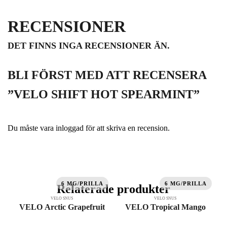
RECENSIONER
DET FINNS INGA RECENSIONER ÄN.
BLI FÖRST MED ATT RECENSERA
”VELO SHIFT HOT SPEARMINT”
Du måste vara
inloggad
för att skriva en recension.
6 MG/PRILLA
6 MG/PRILLA
Relaterade produkter
VELO SNUS
VELO SNUS
VELO Arctic Grapefruit
VELO Tropical Mango