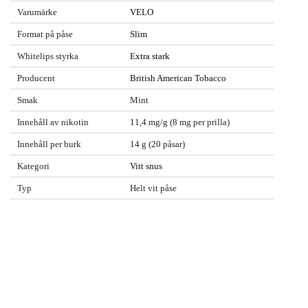
Varumärke
VELO
Format på påse
Slim
Whitelips styrka
Extra stark
Producent
British American Tobacco
Smak
Mint
Innehåll av nikotin
11,4 mg/g (8 mg per prilla)
Innehåll per burk
14 g (20 påsar)
Kategori
Vitt snus
Typ
Helt vit påse