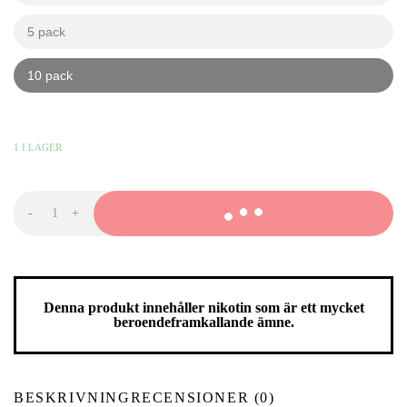
5 pack
kr
kr
10 pack
kr
kr
529,90
KR
-
+
VELO
Shift
Hot
Spearmint
mängd
Denna produkt innehåller nikotin som är ett mycket
beroendeframkallande ämne.
BESKRIVNING
RECENSIONER (0)