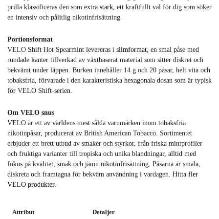
prilla klassificeras den som
extra stark
, ett kraftfullt val för dig som söker
en intensiv och pålitlig nikotinfrisättning.
Portionsformat
VELO Shift Hot Spearmint levereras i
slimformat
, en smal påse med
rundade kanter tillverkad av växtbaserat material som sitter diskret och
bekvämt under läppen. Burken innehåller 14 g och 20 påsar, helt vita och
tobaksfria, förvarade i den karakteristiska hexagonala dosan som är typisk
för VELO Shift-serien.
Om VELO snus
VELO är ett av världens mest sålda varumärken inom tobaksfria
nikotinpåsar, producerat av British American Tobacco. Sortimentet
erbjuder ett brett utbud av smaker och styrkor, från friska mintprofiler
och fruktiga varianter till tropiska och unika blandningar, alltid med
fokus på kvalitet, smak och jämn nikotinfrisättning. Påsarna är smala,
diskreta och framtagna för bekväm användning i vardagen.
Hitta fler
VELO produkter.
Attribut
Detaljer