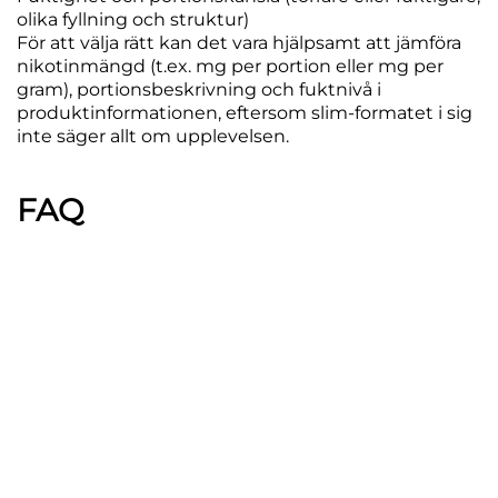
olika fyllning och struktur)
För att välja rätt kan det vara hjälpsamt att jämföra
nikotinmängd (t.ex. mg per portion eller mg per
gram), portionsbeskrivning och fuktnivå i
produktinformationen, eftersom slim-formatet i sig
inte säger allt om upplevelsen.
FAQ
Slim är ett smalare, ofta mer avlångt
portionsformat som brukar ta mindre plats
under läppen än originalformat.