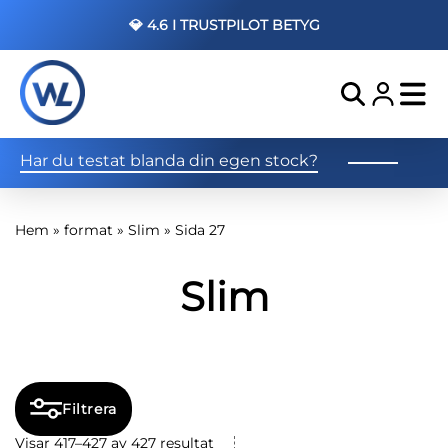
💎 4.6 I TRUSTPILOT BETYG
Har du testat blanda din egen stock?
Hem
»
format
»
Slim
»
Sida 27
Slim
Filtrera
Visar 417–427 av 427 resultat