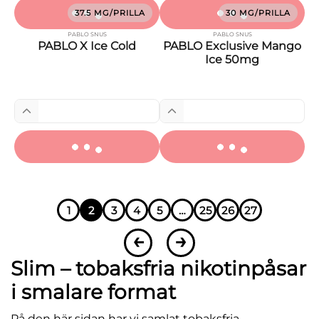
37.5 MG/PRILLA
30 MG/PRILLA
PABLO SNUS
PABLO SNUS
PABLO X Ice Cold
PABLO Exclusive Mango
Ice 50mg
1
2
3
4
5
…
25
26
27
←
→
Slim – tobaksfria nikotinpåsar
i smalare format
På den här sidan har vi samlat tobaksfria