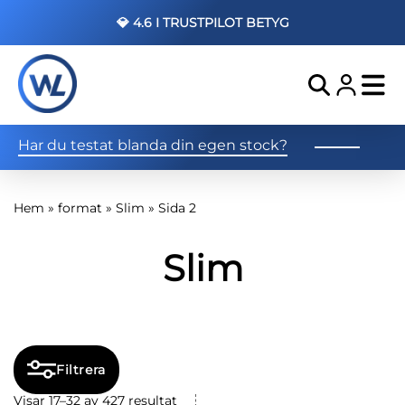
💎 4.6 I TRUSTPILOT BETYG
Har du testat blanda din egen stock?
Hem
»
format
»
Slim
»
Sida 2
Slim
Filtrera
Visar 17–32 av 427 resultat