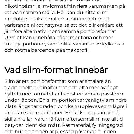
nikotinpåsar i slim-format från flera varumärken på
ett och samma ställe. Här kan du hitta slim-
produkter i olika smakinriktningar och med
varierande nikotinstyrka, så att det blir enklare att
jämföra alternativ inom samma portionsformat.
Urvalet kan innehålla både mer torra och mer
fuktiga portioner, samt olika varianter av kylkänsla
och sötma beroende på smakprofil.
Vad slim-format innebär
Slim är ett portionsformat som är smalare än
traditionellt originalformat och ofta mer avlångt.
Syftet med formatet är främst en annan passform
under läppen. En slim-portion tar vanligtvis mindre
plats längs tandraden och kan upplevas som lägre i
profil än större portioner. Exakt känsla kan ändå
skilja mellan varumärken, eftersom slim inte alltid
betyder identiska mått. Påsmaterial, fyllningsgrad
och hur portionen är pressad påverkar hur den