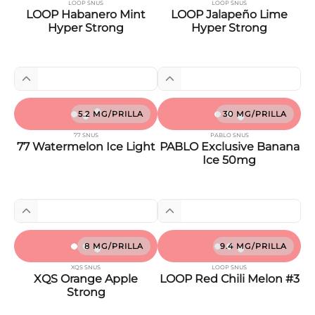
LOOP SNUS
LOOP SNUS
LOOP Habanero Mint
LOOP Jalapeño Lime
Hyper Strong
Hyper Strong
5.2 MG/PRILLA
30 MG/PRILLA
77 SNUS
PABLO SNUS
77 Watermelon Ice Light
PABLO Exclusive Banana
Ice 50mg
8 MG/PRILLA
9.4 MG/PRILLA
XQS SNUS
LOOP SNUS
XQS Orange Apple
LOOP Red Chili Melon #3
Strong