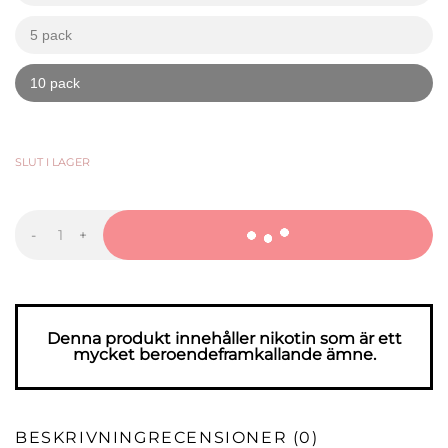
5 pack
kr
kr
10 pack
kr
kr
379,90
KR
-
+
CUBA
Black
Grape
mängd
Denna produkt innehåller nikotin som är ett
mycket beroendeframkallande ämne.
BESKRIVNING
RECENSIONER (0)