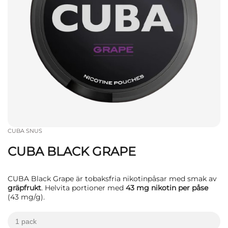
CUBA SNUS
CUBA BLACK GRAPE
CUBA Black Grape är tobaksfria nikotinpåsar med smak av
gräpfrukt
. Helvita portioner med
43 mg nikotin per påse
(43 mg/g).
1 pack
kr
kr