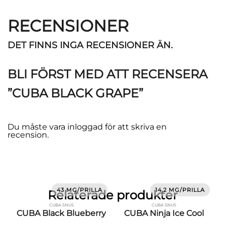
RECENSIONER
DET FINNS INGA RECENSIONER ÄN.
BLI FÖRST MED ATT RECENSERA
”CUBA BLACK GRAPE”
Du måste vara
inloggad
för att skriva en
recension.
43 MG/PRILLA
14.2 MG/PRILLA
Relaterade produkter
CUBA SNUS
CUBA SNUS
CUBA Black Blueberry
CUBA Ninja Ice Cool