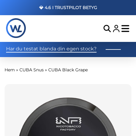
💎 4.6 I TRUSTPILOT BETYG
Har du testat blanda din egen stock?
Hem
»
CUBA Snus
»
CUBA Black Grape