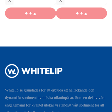
Whitelip.se grundades för att erbjuda ett heltäckande och
dynamiskt sortiment av helvita nikotinpåsar. Som en del av vårt
engagemang för kvalitet utökar vi ständigt vårt sortiment för att