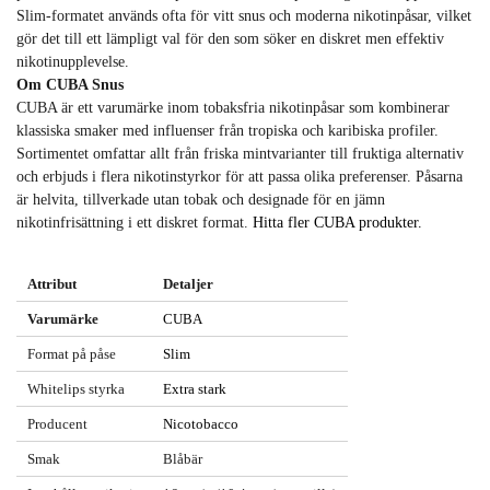
Slim‑formatet används ofta för vitt snus och moderna nikotinpåsar, vilket
gör det till ett lämpligt val för den som söker en diskret men effektiv
nikotinupplevelse.
Om CUBA Snus
CUBA är ett varumärke inom tobaksfria nikotinpåsar som kombinerar
klassiska smaker med influenser från tropiska och karibiska profiler.
Sortimentet omfattar allt från friska mintvarianter till fruktiga alternativ
och erbjuds i flera nikotinstyrkor för att passa olika preferenser. Påsarna
är helvita, tillverkade utan tobak och designade för en jämn
nikotinfrisättning i ett diskret format.
Hitta fler CUBA produkter.
Attribut
Detaljer
Varumärke
CUBA
Format på påse
Slim
Whitelips styrka
Extra stark
Producent
Nicotobacco
Smak
Blåbär