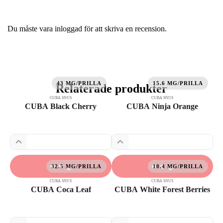
Du måste vara
inloggad
för att skriva en recension.
43 MG/PRILLA
15.6 MG/PRILLA
Relaterade produkter
CUBA SNUS
CUBA SNUS
CUBA Black Cherry
CUBA Ninja Orange
32.5 MG/PRILLA
10.4 MG/PRILLA
CUBA SNUS
CUBA SNUS
CUBA Coca Leaf
CUBA White Forest Berries