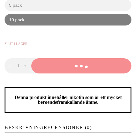
5 pack
kr
kr
10 pack
kr
kr
379,90
KR
-
+
CUBA
White
Blueberry
mängd
Denna produkt innehåller nikotin som är ett mycket
beroendeframkallande ämne.
BESKRIVNING
RECENSIONER (0)