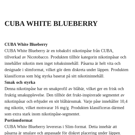
CUBA WHITE BLUEBERRY
CUBA White Blueberry
CUBA White Blueberry är en tobaksfri nikotinpåse från CUBA,
tillverkad av Nicotobacco. Produkten tillhör kategorin nikotinpåsar och
innehåller nikotin men inget tobaksinnehåll. Påsarna är helt vita och
designade i slimformat, vilket gör dem diskreta under läppen. Produkten
klassificeras som hög styrka baserat på sitt nikotininnehåll.
Smak och styrka
Denna nikotinpåse har en smakprofil av blåbär, vilket ger en frisk och
fruktig smakupplevelse. Den tillhör det frukt‑inspirerade segmentet av
nikotinpåsar och erbjuder en söt blåbärssmak. Varje påse innehåller 10,4
mg nikotin, vilket motsvarar 16 mg/g. Produkten klassificeras därmed
som extra stark inom nikotinpåse‑segmentet.
Portionsformat
CUBA White Blueberry levereras i Slim‑format. Detta innebär att
påsarna är smalare och anpassade för diskret placering under läppen.