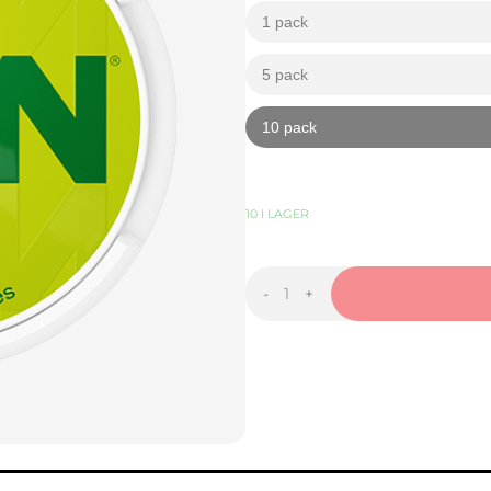
1 pack
kr
5 pack
kr
10 pack
kr
439,90
KR
-
+
ZYN
Citrus
9mg
mängd