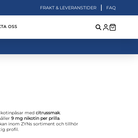
FRAKT & LEVERANSTIDER
FAQ
TA OSS
nikotinpåsar med
citrussmak
.
håller
9 mg nikotin per prilla
.
rkan inom ZYNs sortiment och tillhör
g profil.