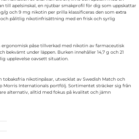
n till apelsinskal, en njutbar smakprofil för dig som uppskattar
mg/g och 9 mg nikotin per prilla klassificeras den som
extra
v och pålitlig nikotinfrisättning med en frisk och syrlig
h ergonomisk påse tillverkad med nikotin av farmaceutisk
 och bekvämt under läppen. Burken innehåller 14,7 g och 21
tlig upplevelse oavsett situation.
 tobaksfria nikotinpåsar, utvecklat av Swedish Match och
p Morris Internationals portfölj. Sortimentet sträcker sig från
gare alternativ, alltid med fokus på kvalitet och jämn