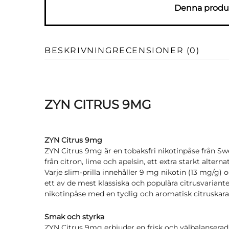
Denna produk
BESKRIVNING
RECENSIONER (0)
ZYN CITRUS 9MG
ZYN Citrus 9mg
ZYN Citrus 9mg är en tobaksfri nikotinpåse från Sw
från citron, lime och apelsin, ett extra starkt altern
Varje slim-prilla innehåller 9 mg nikotin (13 mg/g)
ett av de mest klassiska och populära citrusvarian
nikotinpåse med en tydlig och aromatisk citruskar
Smak och styrka
ZYN Citrus 9mg erbjuder en frisk och välbalanserad