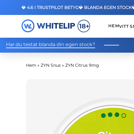
💎 4.6 I TRUSTPILOT BETYG
💎 BLANDA EGEN STOCK
HEM
VITT 
Har du testat blanda din egen stock?
Hem
»
ZYN Snus
»
ZYN Citrus 9mg