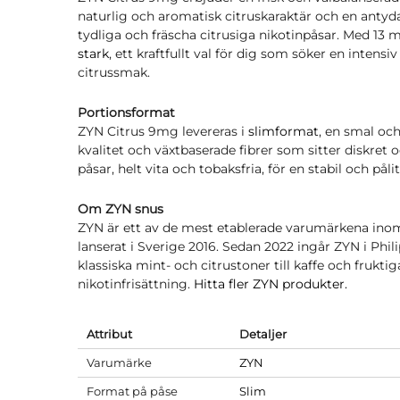
naturlig och aromatisk citruskaraktär och en antyda
tydliga och fräscha citrusiga nikotinpåsar. Med 13 
stark
, ett kraftfullt val för dig som söker en intensi
citrussmak.
Portionsformat
ZYN Citrus 9mg levereras i
slimformat
, en smal oc
kvalitet och växtbaserade fibrer som sitter diskret
påsar, helt vita och tobaksfria, för en stabil och påli
Om ZYN snus
ZYN är ett av de mest etablerade varumärkena inom
lanserat i Sverige 2016. Sedan 2022 ingår ZYN i Phili
klassiska mint- och citrustoner till kaffe och frukti
nikotinfrisättning.
Hitta fler ZYN produkter.
Attribut
Detaljer
Varumärke
ZYN
Format på påse
Slim