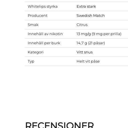
Whitelips styrka
Extra stark
Producent
Swedish Match
Smak
Citrus
Innehåll av nikotin
13 mg/g (9 mg per prilla)
Innehåll per burk
14,7 g (21 påsar)
Kategori
Vitt snus
Typ
Helt vit påse
RECENSIONER