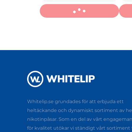
Whitelip.se grundades för att erbjuda ett
heltäckande och dynamiskt sortiment av hel
nikotinpåsar. Som en del av vårt engagema
för kvalitet utökar vi ständigt vårt sortiment 