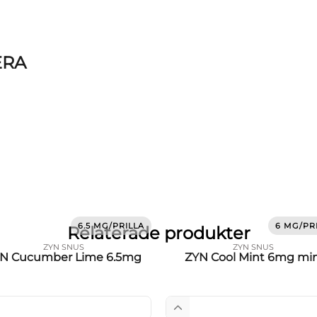
ERA
6.5 MG/PRILLA
6 MG/PR
Relaterade produkter
ZYN SNUS
ZYN SNUS
N Cucumber Lime 6.5mg
ZYN Cool Mint 6mg min