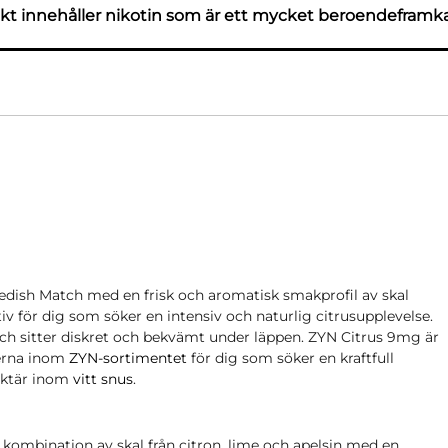
t innehåller nikotin som är ett mycket beroendeframk
edish Match med en frisk och aromatisk smakprofil av skal
ativ för dig som söker en intensiv och naturlig citrusupplevelse.
 och sitter diskret och bekvämt under läppen. ZYN Citrus 9mg är
terna inom
ZYN-sortimentet
för dig som söker en kraftfull
aktär inom
vitt snus
.
 kombination av skal från citron, lime och apelsin med en