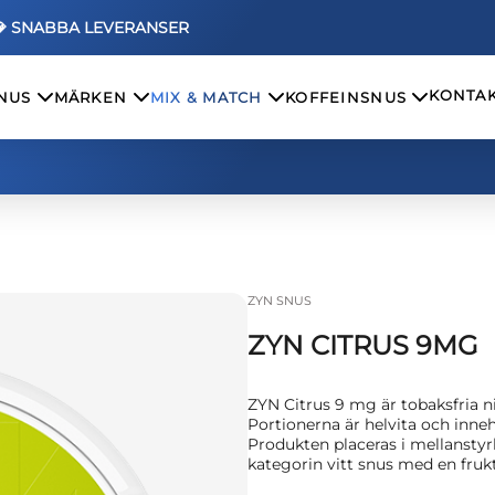
💎 SNABBA LEVERANSER
KONTAK
SNUS
MÄRKEN
MIX & MATCH
KOFFEINSNUS
ZYN SNUS
ZYN CITRUS 9MG
ZYN Citrus 9 mg är tobaksfria 
Portionerna är helvita och inne
Produkten placeras i mellansty
kategorin vitt snus med en frukti