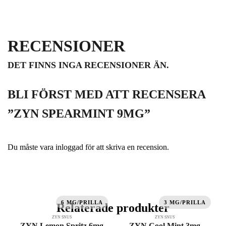
RECENSIONER
DET FINNS INGA RECENSIONER ÄN.
BLI FÖRST MED ATT RECENSERA
”ZYN SPEARMINT 9MG”
Du måste vara
inloggad
för att skriva en recension.
6 MG/PRILLA
3 MG/PRILLA
Relaterade produkter
ZYN SNUS
ZYN SNUS
ZYN Lemon Spritz 6mg
ZYN Cool Mint 3mg