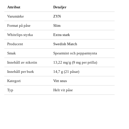
Attribut
Detaljer
Varumärke
ZYN
Format på påse
Slim
Whitelips styrka
Extra stark
Producent
Swedish Match
Smak
Spearmint och pepparmynta
Innehåll av nikotin
13,22 mg/g (9 mg per prilla)
Innehåll per burk
14,7 g (21 påsar)
Kategori
Vitt snus
Typ
Helt vit påse