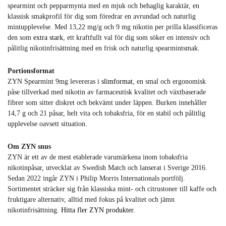
spearmint och pepparmynta med en mjuk och behaglig karaktär, en
klassisk smakprofil för dig som föredrar en avrundad och naturlig
mintupplevelse. Med 13,22 mg/g och 9 mg nikotin per prilla klassificeras
den som
extra stark
, ett kraftfullt val för dig som söker en intensiv och
pålitlig nikotinfrisättning med en frisk och naturlig spearmintsmak.
Portionsformat
ZYN Spearmint 9mg levereras i
slimformat
, en smal och ergonomisk
påse tillverkad med nikotin av farmaceutisk kvalitet och växtbaserade
fibrer som sitter diskret och bekvämt under läppen. Burken innehåller
14,7 g och 21 påsar, helt vita och tobaksfria, för en stabil och pålitlig
upplevelse oavsett situation.
Om ZYN snus
ZYN är ett av de mest etablerade varumärkena inom tobaksfria
nikotinpåsar, utvecklat av Swedish Match och lanserat i Sverige 2016.
Sedan 2022 ingår ZYN i Philip Morris Internationals portfölj.
Sortimentet sträcker sig från klassiska mint- och citrustoner till kaffe och
fruktigare alternativ, alltid med fokus på kvalitet och jämn
nikotinfrisättning.
Hitta fler ZYN produkter.