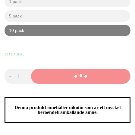
1 pack
kr
kr
5 pack
kr
kr
10 pack
kr
kr
439,90
KR
-
+
ZYN
Spearmint
9mg
mängd
Denna produkt innehåller nikotin som är ett mycket
beroendeframkallande ämne.