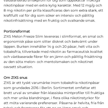
välbalanserad smakprofil för dig som uppskattar fruktiga
nikotinpåsar med en extra kylig karaktär. Med 12 mg/g och
8 mg nikotin per prilla klassificeras den som
extra stark
, ett
kraftfullt val för dig som söker en intensiv och pålitlig
nikotinfrisättning med en fruktig och svalkande smak.
Portionsformat
Z!XS Melon Freeze Slim levereras i slimformat, en smal och
ergonomisk påse som sitter diskret och bekvämt under
läppen. Burken innehåller 14 g och 20 påsar, helt vita och
tobaksfria, tillverkade med nikotin av farmaceutisk kvalitet
och växtbaserade fibrer för en jämn och pålitlig frisättning
av den söta melon- och mentolsmaken och nikotinet
oavsett situation.
Om Z!XS snus
Z!XS är ett tyskt varumärke inom tobaksfria nikotinpåsar
som grundades 2016 i Berlin. Sortimentet omfattar ett
brett urval av smaker från klassiska mintprofiler till fruktiga
och mer unika blandningar, i flera olika nikotinstyrkor för
att möta varierande preferenser. Påsarna är helvita, fria från