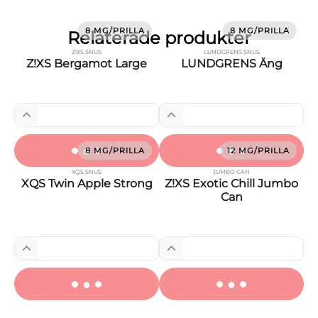
8 MG/PRILLA
8 MG/PRILLA
Relaterade produkter
Z!XS SNUS
LUNDGRENS SNUS
Z!XS Bergamot Large
LUNDGRENS Äng
8 MG/PRILLA
12 MG/PRILLA
XQS SNUS
JUMBO CAN
XQS Twin Apple Strong
Z!XS Exotic Chill Jumbo
Can