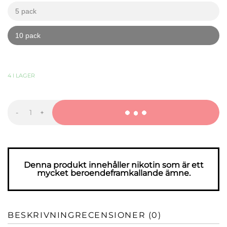
5 pack
kr
kr
10 pack
kr
kr
289,90
KR
-
+
Z!XS
Melon
Freeze
Slim
mängd
Denna produkt innehåller nikotin som är ett
mycket beroendeframkallande ämne.
BESKRIVNING
RECENSIONER (0)