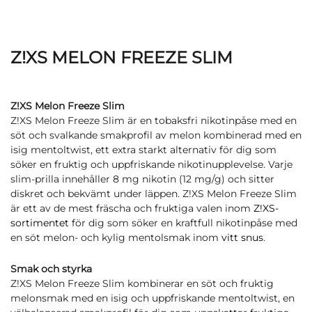
Z!XS MELON FREEZE SLIM
Z!XS Melon Freeze Slim
Z!XS Melon Freeze Slim är en tobaksfri nikotinpåse med en
söt och svalkande smakprofil av melon kombinerad med en
isig mentoltwist, ett extra starkt alternativ för dig som
söker en fruktig och uppfriskande nikotinupplevelse. Varje
slim-prilla innehåller 8 mg nikotin (12 mg/g) och sitter
diskret och bekvämt under läppen. Z!XS Melon Freeze Slim
är ett av de mest fräscha och fruktiga valen inom
Z!XS-
sortimentet
för dig som söker en kraftfull nikotinpåse med
en söt melon- och kylig mentolsmak inom
vitt snus
.
Smak och styrka
Z!XS Melon Freeze Slim kombinerar en söt och fruktig
melonsmak med en isig och uppfriskande mentoltwist, en