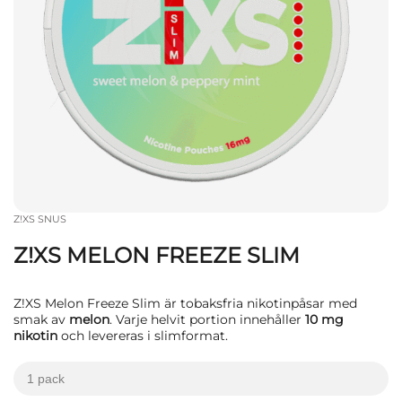
Z!XS SNUS
Z!XS MELON FREEZE SLIM
Z!XS Melon Freeze Slim är tobaksfria nikotinpåsar med
smak av
melon
. Varje helvit portion innehåller
10 mg
nikotin
och levereras i slimformat.
1 pack
kr
kr