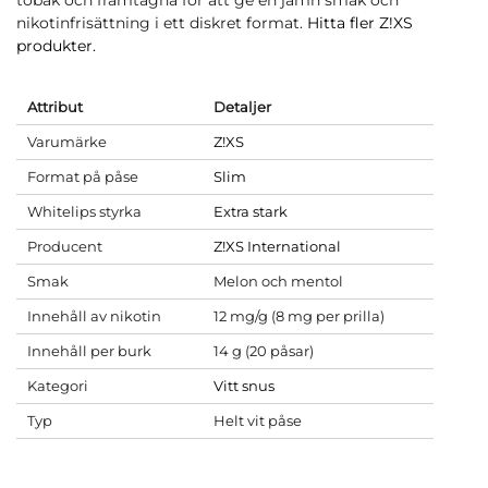
tobak och framtagna för att ge en jämn smak och
nikotinfrisättning i ett diskret format.
Hitta fler Z!XS
produkter.
Attribut
Detaljer
Varumärke
Z!XS
Format på påse
Slim
Whitelips styrka
Extra stark
Producent
Z!XS International
Smak
Melon och mentol
Innehåll av nikotin
12 mg/g (8 mg per prilla)
Innehåll per burk
14 g (20 påsar)
Kategori
Vitt snus
Typ
Helt vit påse