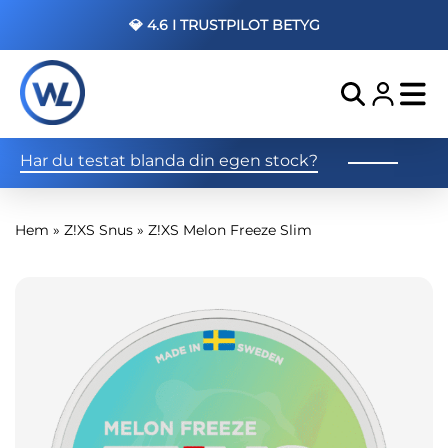
💎 4.6 I TRUSTPILOT BETYG
Har du testat blanda din egen stock?
Hem
»
Z!XS Snus
»
Z!XS Melon Freeze Slim