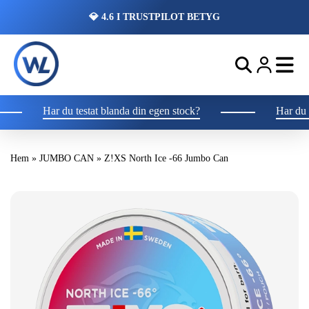
💎 4.6 I TRUSTPILOT BETYG
Har du testat blanda din egen stock?
Har du tes
Hem
»
JUMBO CAN
»
Z!XS North Ice -66 Jumbo Can