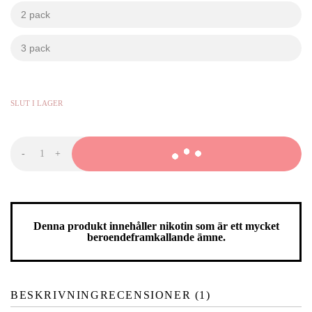
2 pack
kr
kr
3 pack
kr
kr
289,90
KR
-
+
Z!XS
North
Ice
-66
Jumbo
Can
mängd
Denna produkt innehåller nikotin som är ett mycket
beroendeframkallande ämne.
BESKRIVNING
RECENSIONER (1)