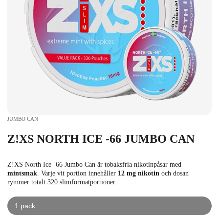
JUMBO CAN
Z!XS NORTH ICE -66 JUMBO CAN
Z!XS North Ice -66 Jumbo Can är tobaksfria nikotinpåsar med
mintsmak
. Varje vit portion innehåller
12 mg nikotin
och dosan
rymmer totalt 320 slimformatportioner.
1 pack
kr
kr