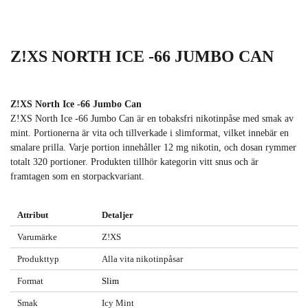
Z!XS NORTH ICE -66 JUMBO CAN
Z!XS North Ice -66 Jumbo Can
Z!XS North Ice -66 Jumbo Can är en tobaksfri nikotinpåse med smak av
mint. Portionerna är vita och tillverkade i slimformat, vilket innebär en
smalare prilla. Varje portion innehåller 12 mg nikotin, och dosan rymmer
totalt 320 portioner. Produkten tillhör kategorin vitt snus och är
framtagen som en storpackvariant.
Attribut
Detaljer
Varumärke
Z!XS
Produkttyp
Alla vita nikotinpåsar
Format
Slim
Smak
Icy Mint