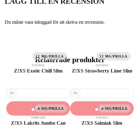
LÄGG TILL EN RECENSION
Du måste vara
inloggad
för att skriva en recension.
12 MG/PRILLA
12 MG/PRILLA
Relaterade produkter
Z!XS SNUS
Z!XS SNUS
Z!XS Exotic Chill Slim
Z!XS Strawberry Lime Slim
8 MG/PRILLA
6 MG/PRILLA
JUMBO CAN
Z!XS SNUS
Z!XS Lakrits Jumbo Can
Z!XS Salmiak Slim