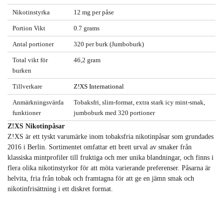
Nikotinstyrka
12 mg per påse
Portion Vikt
0.7 grams
Antal portioner
320 per burk (Jumboburk)
Total vikt för
46,2 gram
burken
Tillverkare
Z!XS International
Anmärkningsvärda
Tobaksfri, slim-format, extra stark icy mint-smak,
funktioner
jumboburk med 320 portioner
Z!XS Nikotinpåsar
Z!XS är ett tyskt varumärke inom tobaksfria nikotinpåsar som grundades
2016 i Berlin. Sortimentet omfattar ett brett urval av smaker från
klassiska mintprofiler till fruktiga och mer unika blandningar, och finns i
flera olika nikotinstyrkor för att möta varierande preferenser. Påsarna är
helvita, fria från tobak och framtagna för att ge en jämn smak och
nikotinfrisättning i ett diskret format.