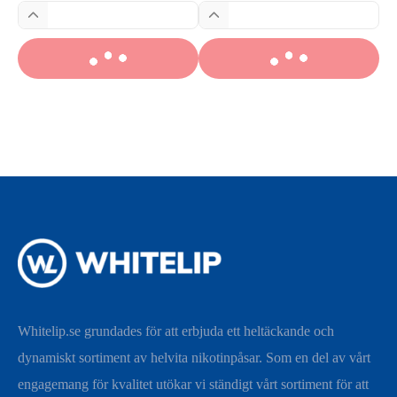
Whitelip.se grundades för att erbjuda ett heltäckande och
dynamiskt sortiment av helvita nikotinpåsar. Som en del av vårt
engagemang för kvalitet utökar vi ständigt vårt sortiment för att