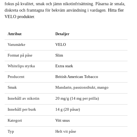
fokus på kvalitet, smak och jämn nikotinfrisättning. Påsarna är smala,
diskreta och framtagna för bekväm användning i vardagen.
Hitta fler
VELO produkter.
Attribut
Detaljer
Varumärke
VELO
Format på påse
Slim
Whitelips styrka
Extra stark
Producent
British American Tobacco
Smak
Mandarin, passionsfrukt, mango
Innehåll av nikotin
20 mg/g (14 mg per prilla)
Innehåll per burk
14 g (20 påsar)
Kategori
Vitt snus
Typ
Helt vit påse