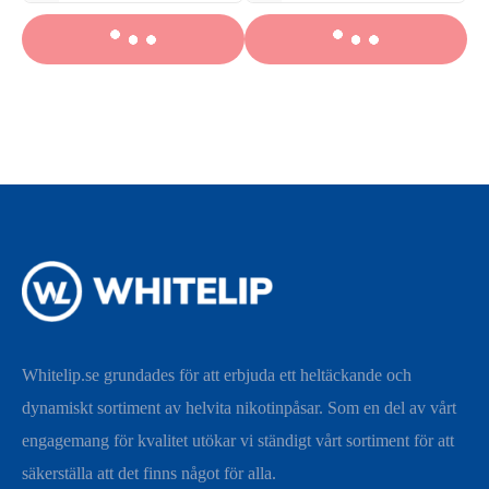
Whitelip.se grundades för att erbjuda ett heltäckande och
dynamiskt sortiment av helvita nikotinpåsar. Som en del av vårt
engagemang för kvalitet utökar vi ständigt vårt sortiment för att
säkerställa att det finns något för alla.