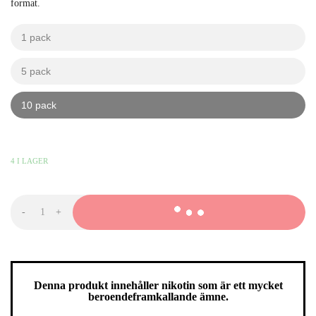
format.
1 pack
kr
kr
5 pack
kr
kr
10 pack
kr
kr
449,90
KR
-
+
VELO
Tropical
Mango
Ultra
Strong
mängd
Denna produkt innehåller nikotin som är ett mycket
beroendeframkallande ämne.