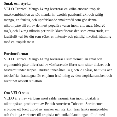
Smak och styrka
VELO Tropical Mango 14 mg levererar en välbalanserad tropisk
smakkombination av söt mandarin, exotisk passionsfrukt och saftig
mango, en fruktig och uppfriskande smakprofil som gör denna
nikotinpåse till ett av de mest populära valen inom
vitt snus
. Med 20
mg/g och 14 mg nikotin per prilla klassificeras den som
extra stark
, ett
kraftfullt val för dig som söker en intensiv och pålitlig nikotinfrisättning
med en tropisk twist.
Portionsformat
VELO Tropical Mango 14 mg levereras i
slimformat
, en smal och
ergonomisk påse tillverkad av växtbaserade fibrer som sitter diskret och
bekvämt under läppen. Burken innehåller 14 g och 20 påsar, helt vita och
tobaksfria, framtagna för en jämn frisättning av den tropiska smaken och
nikotinet oavsett situation.
Om VELO snus
VELO är ett av världens mest sålda varumärken inom tobaksfria
nikotinpåsar, producerat av British American Tobacco. Sortimentet
erbjuder ett brett utbud av smaker och styrkor, från friska mintprofiler
och fruktiga varianter till tropiska och unika blandningar, alltid med