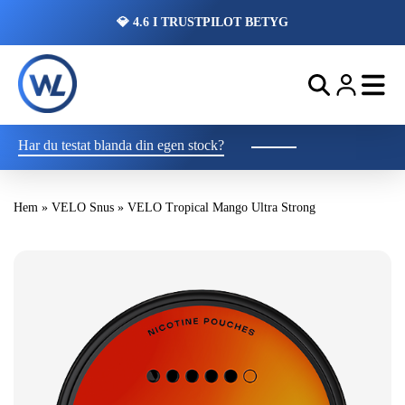
💎 4.6 I TRUSTPILOT BETYG
Har du testat blanda din egen stock?
Hem
»
VELO Snus
»
VELO Tropical Mango Ultra Strong