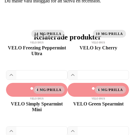
Du måste vara
inloggad
för att skriva en recension.
14 MG/PRILLA
10 MG/PRILLA
Relaterade produkter
VELO SNUS
VELO SNUS
VELO Freezing Peppermint
VELO Icy Cherry
Ultra
4 MG/PRILLA
6 MG/PRILLA
VELO SNUS
VELO SNUS
VELO Simply Spearmint
VELO Green Spearmint
Mini