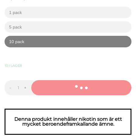
1 pack
kr
kr
5 pack
kr
kr
10 pack
kr
kr
449,90
KR
-
+
VELO
Coconut
Lime
mängd
Denna produkt innehåller nikotin som är ett
mycket beroendeframkallande ämne.