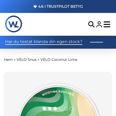
💎 4.6 I TRUSTPILOT BETYG
Har du testat blanda din egen stock?
Hem
»
VELO Snus
»
VELO Coconut Lime