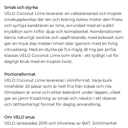
Smak och styrka
VELO Coconut Lime levererar en välbalanserad och tropisk
smakupplevelse där len och krämig kokos möter den friska
och syrliga karaktären av lime, avrundad med en subtil
kryddton som tillför djup och komplexitet. Kombinationen
känns naturligt exotisk och uppfriskande, med kokoset som
ger en mjuk bas medan limen skär igenom med en livlig
citrusklang. Med en styrka på 11,4 mg/g (8 mg per prilla)
klassas VELO Coconut Lime som stark - ett tydligt val för
dagligt bruk med en tropisk twist.
Portionsformat
VELO Coconut Lime levereras i slimformat. Varje burk
innehåller 20 påsar som är helt fria från tobak och rök.
Slimpåsen är smal och sitter bekvämt under läppen, vilket
ger en jämn frisättning av smak och nikotin i ett diskret
och lätthanterligt format för daglig användning.
Om VELO snus
VELO lanserades 2019 och tillverkas av BAT. Sortimentet