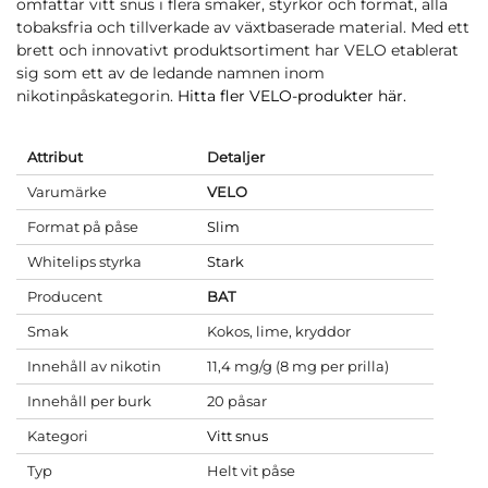
omfattar vitt snus i flera smaker, styrkor och format, alla
tobaksfria och tillverkade av växtbaserade material. Med ett
brett och innovativt produktsortiment har VELO etablerat
sig som ett av de ledande namnen inom
nikotinpåskategorin.
Hitta fler VELO-produkter här.
Attribut
Detaljer
Varumärke
VELO
Format på påse
Slim
Whitelips styrka
Stark
Producent
BAT
Smak
Kokos, lime, kryddor
Innehåll av nikotin
11,4 mg/g (8 mg per prilla)
Innehåll per burk
20 påsar
Kategori
Vitt snus
Typ
Helt vit påse