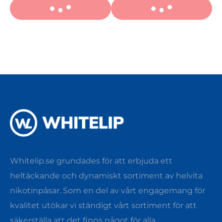
Whitelip.se grundades för att erbjuda ett
heltäckande och dynamiskt sortiment av helvita
nikotinpåsar. Som en del av vårt engagemang för
kvalitet utökar vi ständigt vårt sortiment för att
säkerställa att det finns något för alla.