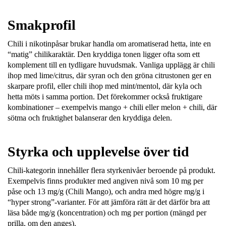
Smakprofil
Chili i nikotinpåsar brukar handla om
aromatiserad hetta
, inte en
“matig” chilikaraktär. Den kryddiga tonen ligger ofta som ett
komplement
till en tydligare huvudsmak. Vanliga upplägg är chili
ihop med
lime/citrus
, där syran och den gröna citrustonen ger en
skarpare profil, eller chili ihop med
mint/mentol
, där kyla och
hetta möts i samma portion. Det förekommer också fruktigare
kombinationer – exempelvis
mango + chili
eller
melon + chili
, där
sötma och fruktighet balanserar den kryddiga delen.
Styrka och upplevelse över tid
Chili-kategorin innehåller flera styrkenivåer beroende på produkt.
Exempelvis finns produkter med angiven nivå som
10 mg per
påse
och
13 mg/g
(Chili Mango), och andra med högre mg/g i
“hyper strong”-varianter. För att jämföra rätt är det därför bra att
läsa både
mg/g
(koncentration) och
mg per portion
(mängd per
prilla, om den anges).