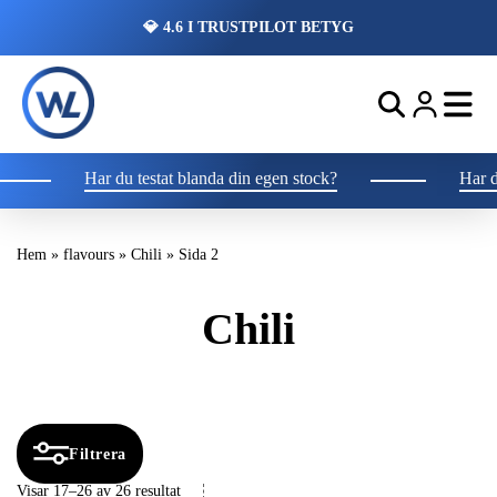
💎 4.6 I TRUSTPILOT BETYG
Har du testat blanda din egen stock?
Har du 
Hem
»
flavours
»
Chili
»
Sida 2
Chili
Filtrera
Visar 17–26 av 26 resultat