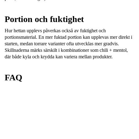
Portion och fuktighet
Hur hettan upplevs påverkas också av
fuktighet och
portionsmaterial
. En mer fuktad portion kan upplevas mer direkt i
starten, medan torrare varianter ofta utvecklas mer gradvis.
Skillnaderna märks särskilt i kombinationer som chili + mentol,
där både kyla och krydda kan variera mellan produkter.
FAQ
En aromprofil med kryddig hetta som ofta kombineras med
andra smaker som citrus, frukt eller mint.