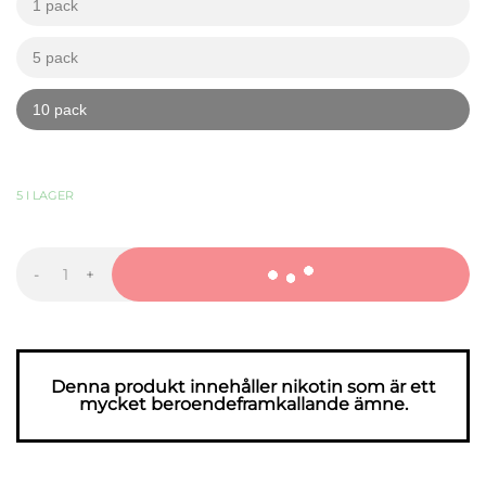
1 pack
kr
kr
5 pack
kr
kr
10 pack
kr
kr
319,90
KR
-
+
LOOP
Spicy
Apple
#3
mängd
Denna produkt innehåller nikotin som är ett
mycket beroendeframkallande ämne.