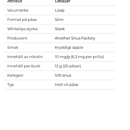
Attribut
Detaljer
Varumärke
Loop
Format på påse
Slim
Whitelips styrka
Stark
Producent
Another Snus Factory
Smak
Kryddigt äpple
Innehåll av nikotin
10 mg/g (6,3 mg per prilla)
Innehåll per burk
12 g (20 påsar)
Kategori
Vitt snus
Typ
Helt vit påse