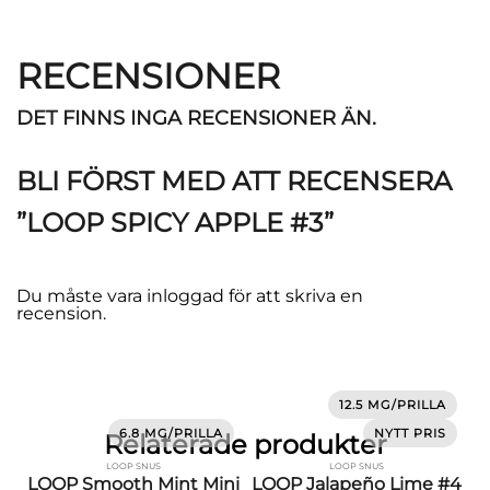
RECENSIONER
DET FINNS INGA RECENSIONER ÄN.
BLI FÖRST MED ATT RECENSERA
”LOOP SPICY APPLE #3”
Du måste vara
inloggad
för att skriva en
recension.
12.5 MG/PRILLA
6.8 MG/PRILLA
NYTT PRIS
Relaterade produkter
LOOP SNUS
LOOP SNUS
LOOP Smooth Mint Mini
LOOP Jalapeño Lime #4