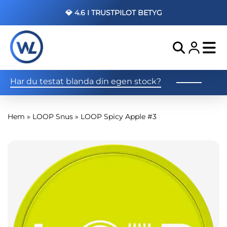
💎 4.6 I TRUSTPILOT BETYG
Har du testat blanda din egen stock?
Hem
»
LOOP Snus
»
LOOP Spicy Apple #3