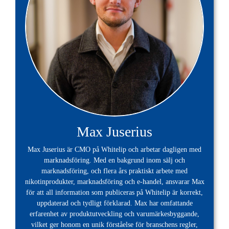
Max Juserius
Max Juserius är CMO på Whitelip och arbetar dagligen med
marknadsföring. Med en bakgrund inom sälj och
marknadsföring, och flera års praktiskt arbete med
nikotinprodukter, marknadsföring och e-handel, ansvarar Max
för att all information som publiceras på Whitelip är korrekt,
uppdaterad och tydligt förklarad. Max har omfattande
erfarenhet av produktutveckling och varumärkesbyggande,
vilket ger honom en unik förståelse för branschens regler,