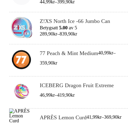
44,99
kr
–
399,90
kr
399,90kr
Prisintervall:
Z!XS North Ice -66 Jumbo Can
289,90kr
Betygsatt
5.00
av 5
till
289,90
kr
–
839,90
kr
839,90kr
Prisintervall:
77 Peach & Mint Medium
40,99
kr
–
40,99kr
till
359,90
kr
359,90kr
Prisintervall:
ICEBERG Dragon Fruit Extreme
46,99kr
till
46,99
kr
–
419,90
kr
419,90kr
Prisintervall:
APRÈS Lemon Curd
41,99
kr
–
369,90
kr
41,99kr
till
369,90kr