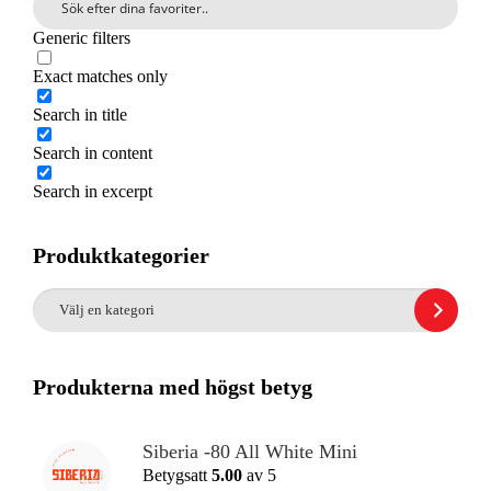
Generic filters
Search
Exact matches only
Search in title
Search in content
Search in excerpt
Produktkategorier
Välj
en
kategori
Produkterna med högst betyg
Prisintervall:
Siberia -80 All White Mini
44,99kr
Betygsatt
5.00
av 5
till