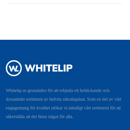
Whitelip.se grundades för att erbjuda ett heltäckande och
dynamiskt sortiment av helvita nikotinpåsar. Som en del av vårt
engagemang för kvalitet utökar vi ständigt vårt sortiment för att
säkerställa att det finns något för alla.