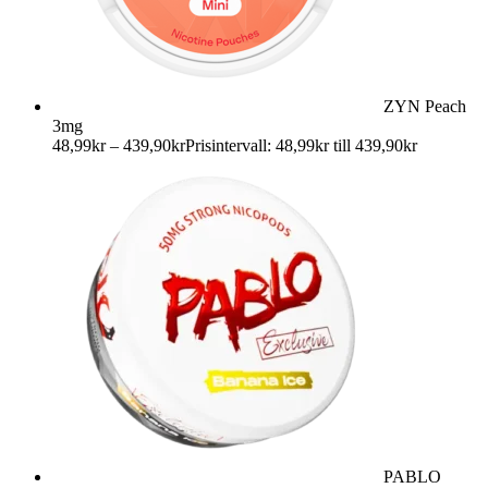
ZYN Peach
3mg
48,99
kr
–
439,90
kr
Prisintervall: 48,99kr till 439,90kr
PABLO