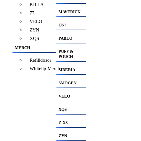
KILLA
MAVERICK
77
VELO
ON!
ZYN
XQS
PABLO
MERCH
PUFF &
POUCH
Refilldosor
Whitelip Merch
SIBERIA
SMÖGEN
VELO
XQS
Z!XS
ZYN