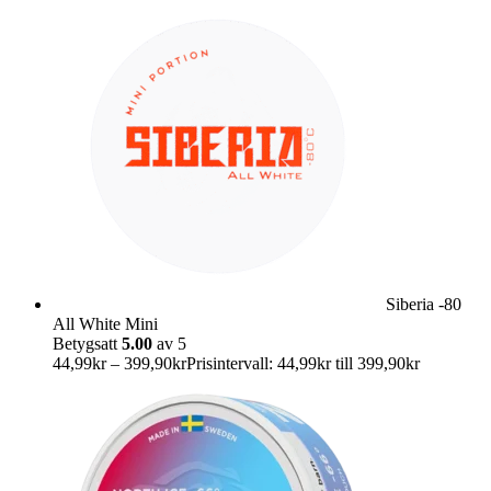
Siberia -80
All White Mini
Betygsatt
5.00
av 5
44,99
kr
–
399,90
kr
Prisintervall: 44,99kr till 399,90kr