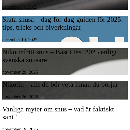
december 31, 2025
Sluta snusa – dag-för-dag-guiden för 2025:
tips, tricks och biverkningar
december 10, 2025
Nikotinfritt snus – Bäst i test 2025 enligt
svenska snusare
november 29, 2025
Nikotin – allt du bör veta innan du börjar
november 26, 2025
Vanliga myter om snus – vad är faktiskt
sant?
november 19, 2025