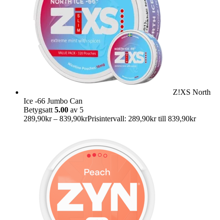
Z!XS North
Ice -66 Jumbo Can
Betygsatt
5.00
av 5
289,90
kr
–
839,90
kr
Prisintervall: 289,90kr till 839,90kr