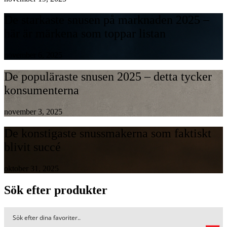
De starkaste snusen på marknaden 2025 –
här är märkena som toppar listan
november 6, 2025
De populäraste snusen 2025 – detta tycker
konsumenterna
november 3, 2025
De konstigaste snussmakerna som faktiskt
blivit succé
oktober 31, 2025
Sök efter produkter