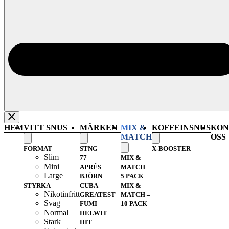
HEM
VITT SNUS
MÄRKEN
MIX &
KOFFEINSNUS
KON
MATCH
OSS
FORMAT
STNG
X-BOOSTER
Slim
77
MIX &
Mini
APRÉS
MATCH –
Large
BJÖRN
5 PACK
STYRKA
CUBA
MIX &
Nikotinfritt
GREATEST
MATCH –
Svag
FUMI
10 PACK
Normal
HELWIT
Stark
HIT