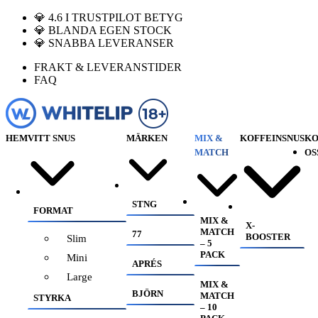
💎 4.6 I TRUSTPILOT BETYG
💎 BLANDA EGEN STOCK
💎 SNABBA LEVERANSER
FRAKT & LEVERANSTIDER
FAQ
HEM
VITT SNUS
MÄRKEN
MIX &
KOFFEINSNUS
KO
MATCH
OS
STNG
FORMAT
MIX &
X-
MATCH
77
BOOSTER
Slim
– 5
PACK
Mini
APRÉS
Large
MIX &
BJÖRN
MATCH
STYRKA
– 10