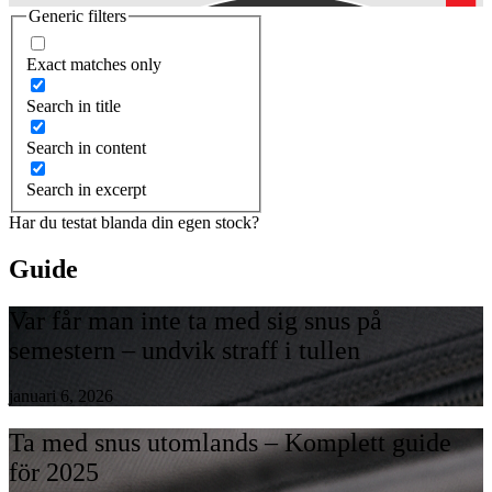
Generic filters
Exact matches only
Search in title
Search in content
Search in excerpt
Har du testat blanda din egen stock?
Guide
Var får man inte ta med sig snus på
semestern – undvik straff i tullen
januari 6, 2026
Ta med snus utomlands – Komplett guide
för 2025