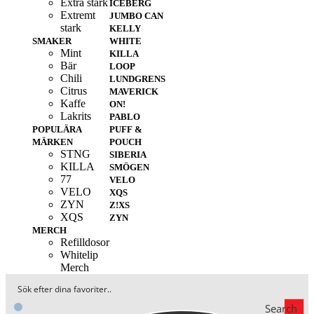
Extra stark
ICEBERG
Extremt
JUMBO CAN
stark
KELLY
SMAKER
WHITE
Mint
KILLA
Bär
LOOP
Chili
LUNDGRENS
Citrus
MAVERICK
Kaffe
ON!
Lakrits
PABLO
POPULÄRA
PUFF &
MÄRKEN
POUCH
STNG
SIBERIA
KILLA
SMÖGEN
77
VELO
VELO
XQS
ZYN
Z!XS
XQS
ZYN
MERCH
Refilldosor
Whitelip
Merch
Search