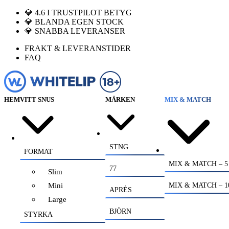
💎 4.6 I TRUSTPILOT BETYG
💎 BLANDA EGEN STOCK
💎 SNABBA LEVERANSER
FRAKT & LEVERANSTIDER
FAQ
HEM
VITT SNUS
MÄRKEN
MIX & MATCH
STNG
FORMAT
MIX & MATCH – 5
77
Slim
Mini
MIX & MATCH – 1
APRÉS
Large
BJÖRN
STYRKA