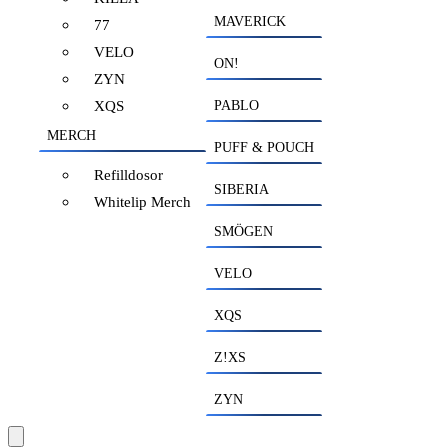
MAVERICK
77
VELO
ON!
ZYN
XQS
PABLO
MERCH
PUFF & POUCH
Refilldosor
SIBERIA
Whitelip Merch
SMÖGEN
VELO
XQS
Z!XS
ZYN