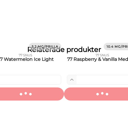
5.2 MG/PRILLA
10.4 MG/PR
Relaterade produkter
77 SNUS
77 SNUS
7 Watermelon Ice Light
77 Raspberry & Vanilla Me