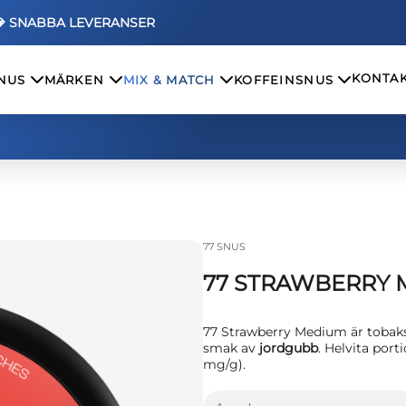
💎 SNABBA LEVERANSER
KONTAK
SNUS
MÄRKEN
MIX & MATCH
KOFFEINSNUS
77 SNUS
77 STRAWBERRY 
77 Strawberry Medium är tobaks
smak av
jordgubb
. Helvita por
mg/g).