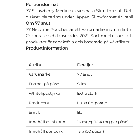
Portionsformat
77 Strawberry Medium levereras i Slim-format. Det 
diskret placering under läppen. Slim-format är va
Om 77 snus
77 Nicotine Pouches är ett varumärke inom nikotin
Corporate och lanserades 2021. Sortimentet omfattar
produkter är tobaksfria och baserade på växtfibrer.
Produktinformation
Attribut
Detaljer
Varumärke
77 Snus
Format på påse
Slim
Whitelips styrka
Extra stark
Producent
Luna Corporate
Smak
Bär
Innehåll av nikotin
16 mg/g (10,4 mg per påse)
Innehåll per burk
13 g (20 påsar)