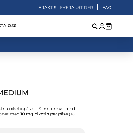
FRAKT & LEVERANSTIDER
FAQ
TA OSS
MEDIUM
fria nikotinpåsar i Slim-format med
tioner med
10 mg nikotin per påse
(16