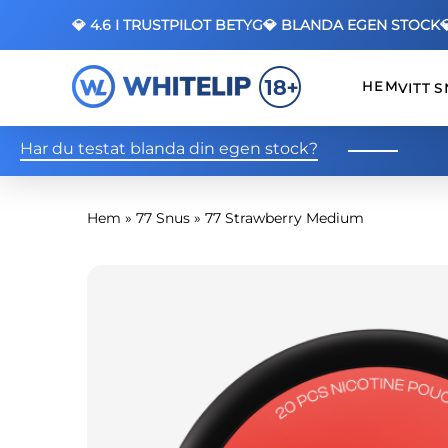
💎 4.6 I TRUSTPILOT BETYG
💎 BLANDA EGEN STOCK
HEM
VITT 
Har du testat blanda din egen stock?
Hem
»
77 Snus
»
77 Strawberry Medium