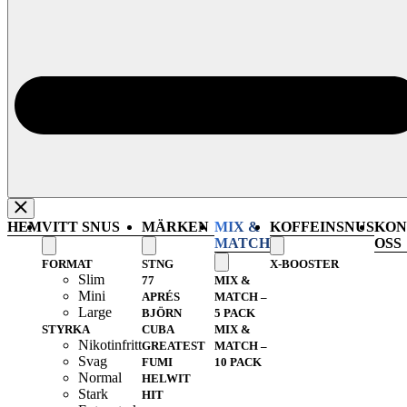
HEM
VITT SNUS
MÄRKEN
MIX &
KOFFEINSNUS
KON
MATCH
OSS
FORMAT
STNG
X-BOOSTER
Slim
77
MIX &
Mini
APRÉS
MATCH –
Large
BJÖRN
5 PACK
STYRKA
CUBA
MIX &
Nikotinfritt
GREATEST
MATCH –
Svag
FUMI
10 PACK
Normal
HELWIT
Stark
HIT