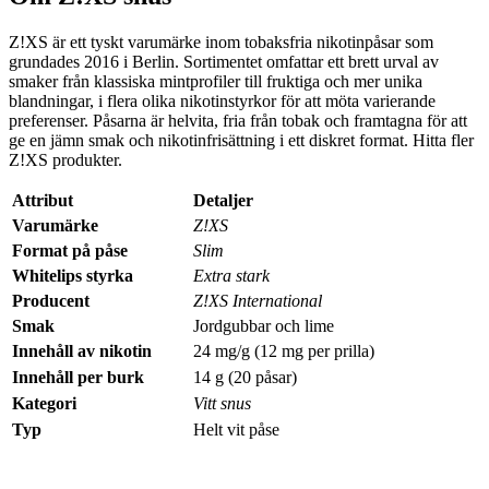
Z!XS är ett tyskt varumärke inom tobaksfria nikotinpåsar som
grundades 2016 i Berlin. Sortimentet omfattar ett brett urval av
smaker från klassiska mintprofiler till fruktiga och mer unika
blandningar, i flera olika nikotinstyrkor för att möta varierande
preferenser. Påsarna är helvita, fria från tobak och framtagna för att
ge en jämn smak och nikotinfrisättning i ett diskret format.
Hitta fler
Z!XS produkter.
Attribut
Detaljer
Varumärke
Z!XS
Format på påse
Slim
Whitelips styrka
Extra stark
Producent
Z!XS International
Smak
Jordgubbar och lime
Innehåll av nikotin
24 mg/g (12 mg per prilla)
Innehåll per burk
14 g (20 påsar)
Kategori
Vitt snus
Typ
Helt vit påse