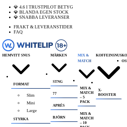
💎 4.6 I TRUSTPILOT BETYG
💎 BLANDA EGEN STOCK
💎 SNABBA LEVERANSER
FRAKT & LEVERANSTIDER
FAQ
HEM
VITT SNUS
MÄRKEN
MIX &
KOFFEINSNUS
KO
MATCH
OS
STNG
FORMAT
MIX &
X-
MATCH
77
BOOSTER
Slim
– 5
PACK
Mini
APRÉS
Large
MIX &
BJÖRN
MATCH
STYRKA
– 10