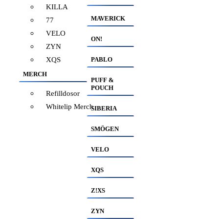
KILLA
MAVERICK
77
VELO
ON!
ZYN
XQS
PABLO
MERCH
PUFF &
POUCH
Refilldosor
Whitelip Merch
SIBERIA
SMÖGEN
VELO
XQS
Z!XS
ZYN