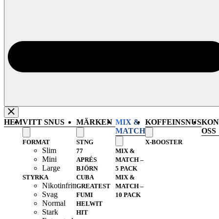
HEM
VITT SNUS
MÄRKEN
MIX &
KOFFEINSNUS
KON
MATCH
OSS
FORMAT
STNG
X-BOOSTER
Slim
77
MIX &
Mini
APRÉS
MATCH –
Large
BJÖRN
5 PACK
STYRKA
CUBA
MIX &
Nikotinfritt
GREATEST
MATCH –
Svag
FUMI
10 PACK
Normal
HELWIT
Stark
HIT