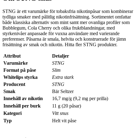
STNG är ett varumärke för tobaksfria nikotinpåsar som kombinerar
tydliga smaker med pålitlig nikotinfrisättning. Sortimentet omfattar
både klassiska alternativ som mint samt mer ovanliga profiler som
Bubblegum, Cola Cherry och olika fruktblandningar, med
styrkenivåer anpassade för vuxna användare med varierande
preferenser. Påsarna är smala, helvita och konstruerade för jämn
frisättning av smak och nikotin.
Hitta fler STNG produkter.
Attribut
Detaljer
Varumärke
STNG
Format på påse
Slim
Whitelips styrka
Extra stark
Producent
STNG
Smak
Bär Seltzer
Innehåll av nikotin
16,7 mg/g (9,2 mg per prilla)
Innehåll per burk
11 g (20 påsar)
Kategori
Vitt snus
Typ
Helt vit påse