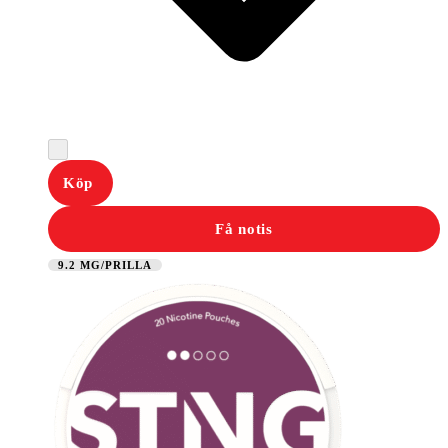
Köp
Få notis
9.2 MG/PRILLA