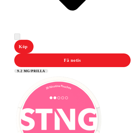
Köp
Få notis
9.2 MG/PRILLA