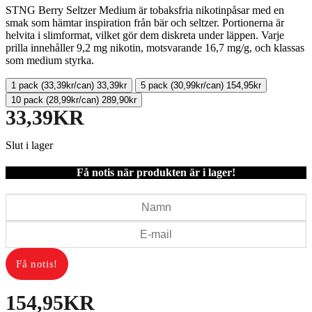
STNG Berry Seltzer Medium är tobaksfria nikotinpåsar med en
smak som hämtar inspiration från bär och seltzer. Portionerna är
helvita i slimformat, vilket gör dem diskreta under läppen. Varje
prilla innehåller 9,2 mg nikotin, motsvarande 16,7 mg/g, och klassas
som medium styrka.
1 pack
(
33,39
kr
/can)
33,39
kr
5 pack
(
30,99
kr
/can)
154,95
kr
10 pack
(
28,99
kr
/can)
289,90
kr
33,39
KR
Slut i lager
Få notis när produkten är i lager!
154,95
KR