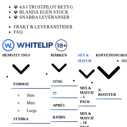
💎 4.6 I TRUSTPILOT BETYG
💎 BLANDA EGEN STOCK
💎 SNABBA LEVERANSER
FRAKT & LEVERANSTIDER
FAQ
HEM
VITT SNUS
MÄRKEN
MIX &
KOFFEINSNUS
KO
MATCH
OS
STNG
FORMAT
MIX &
X-
MATCH
77
BOOSTER
Slim
– 5
PACK
Mini
APRÉS
Large
MIX &
BJÖRN
MATCH
STYRKA
– 10