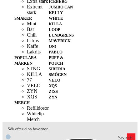
Extra stark
ICEBERG
Extremt
JUMBO CAN
stark
KELLY
SMAKER
WHITE
Mint
KILLA
Bär
LOOP
Chili
LUNDGRENS
Citrus
MAVERICK
Kaffe
ON!
Lakrits
PABLO
POPULÄRA
PUFF &
MÄRKEN
POUCH
STNG
SIBERIA
KILLA
SMÖGEN
77
VELO
VELO
XQS
ZYN
Z!XS
XQS
ZYN
MERCH
Refilldosor
Whitelip
Merch
Search