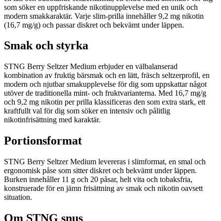
som söker en uppfriskande nikotinupplevelse med en unik och
modern smakkaraktär. Varje slim-prilla innehåller 9,2 mg nikotin
(16,7 mg/g) och passar diskret och bekvämt under läppen.
Smak och styrka
STNG Berry Seltzer Medium erbjuder en välbalanserad
kombination av fruktig bärsmak och en lätt, fräsch seltzerprofil, en
modern och njutbar smakupplevelse för dig som uppskattar något
utöver de traditionella mint- och fruktvarianterna. Med 16,7 mg/g
och 9,2 mg nikotin per prilla klassificeras den som extra stark, ett
kraftfullt val för dig som söker en intensiv och pålitlig
nikotinfrisättning med karaktär.
Portionsformat
STNG Berry Seltzer Medium levereras i slimformat, en smal och
ergonomisk påse som sitter diskret och bekvämt under läppen.
Burken innehåller 11 g och 20 påsar, helt vita och tobaksfria,
konstruerade för en jämn frisättning av smak och nikotin oavsett
situation.
Om STNG snus