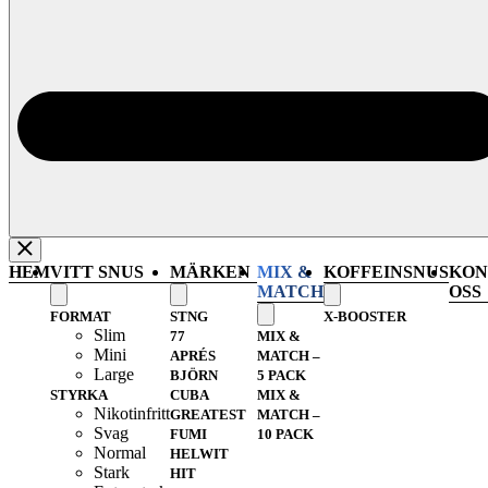
HEM
VITT SNUS
MÄRKEN
MIX &
KOFFEINSNUS
KON
MATCH
OSS
FORMAT
STNG
X-BOOSTER
Slim
77
MIX &
Mini
APRÉS
MATCH –
Large
BJÖRN
5 PACK
STYRKA
CUBA
MIX &
Nikotinfritt
GREATEST
MATCH –
Svag
FUMI
10 PACK
Normal
HELWIT
Stark
HIT