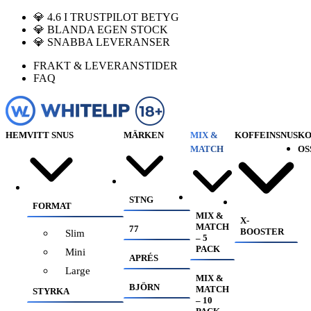
💎 4.6 I TRUSTPILOT BETYG
💎 BLANDA EGEN STOCK
💎 SNABBA LEVERANSER
FRAKT & LEVERANSTIDER
FAQ
HEM
VITT SNUS
MÄRKEN
MIX &
KOFFEINSNUS
KO
MATCH
OS
STNG
FORMAT
MIX &
X-
MATCH
77
BOOSTER
Slim
– 5
PACK
Mini
APRÉS
Large
MIX &
BJÖRN
MATCH
STYRKA
– 10