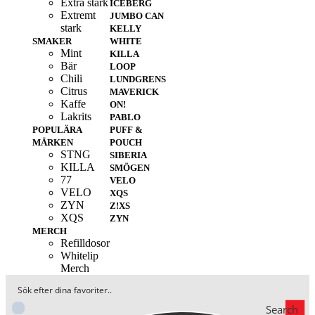
Extra stark
ICEBERG
Extremt
JUMBO CAN
stark
KELLY
SMAKER
WHITE
Mint
KILLA
Bär
LOOP
Chili
LUNDGRENS
Citrus
MAVERICK
Kaffe
ON!
Lakrits
PABLO
POPULÄRA
PUFF &
MÄRKEN
POUCH
STNG
SIBERIA
KILLA
SMÖGEN
77
VELO
VELO
XQS
ZYN
Z!XS
XQS
ZYN
MERCH
Refilldosor
Whitelip
Merch
Search