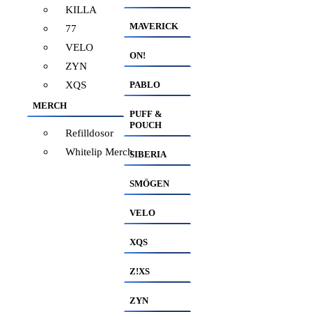
KILLA
MAVERICK
77
VELO
ON!
ZYN
XQS
PABLO
MERCH
PUFF &
POUCH
Refilldosor
Whitelip Merch
SIBERIA
SMÖGEN
VELO
XQS
Z!XS
ZYN