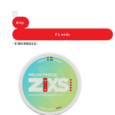
Köp
Få notis
8 MG/PRILLA