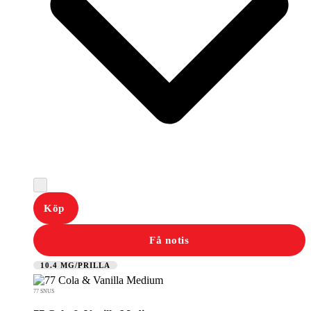
Köp
Få notis
10.4 MG/PRILLA
77 SNUS