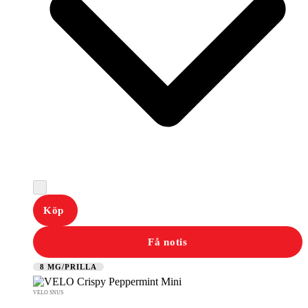
Köp
Få notis
8 MG/PRILLA
VELO SNUS