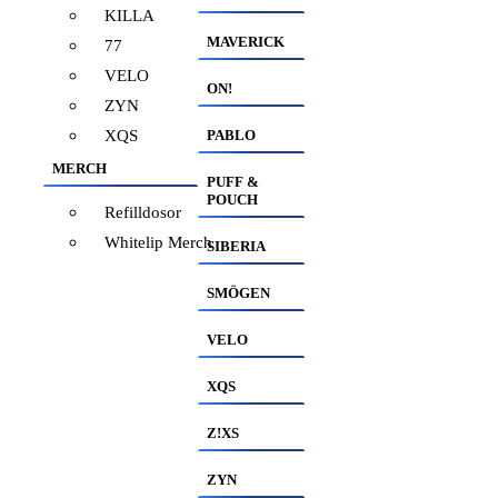
KILLA
MAVERICK
77
VELO
ON!
ZYN
XQS
PABLO
MERCH
PUFF &
POUCH
Refilldosor
Whitelip Merch
SIBERIA
SMÖGEN
VELO
XQS
Z!XS
ZYN