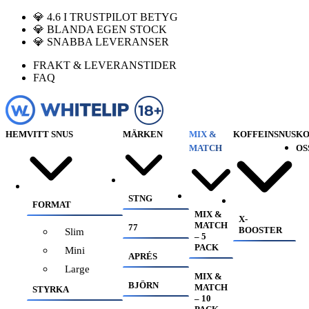
💎 4.6 I TRUSTPILOT BETYG
💎 BLANDA EGEN STOCK
💎 SNABBA LEVERANSER
FRAKT & LEVERANSTIDER
FAQ
HEM
VITT SNUS
MÄRKEN
MIX &
KOFFEINSNUS
KO
MATCH
OS
STNG
FORMAT
MIX &
X-
MATCH
77
BOOSTER
Slim
– 5
PACK
Mini
APRÉS
Large
MIX &
BJÖRN
MATCH
STYRKA
– 10