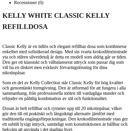
Recensioner (0)
KELLY WHITE CLASSIC KELLY
REFILLDOSA
Classic Kelly är en tidlös och elegant refillbar dosa som kombinerar
enkelhet med sofistikerad design. Med sin svarta krokodilmönstrade
yta och stilren silverdetalj är detta en modell som aldrig går ur tiden.
Den ger ett klassiskt och välbalanserat uttryck som passar dig som
vill ha en diskret men exklusiv förvaringslösning för dina
nikotinpåsar.
Som en del av Kelly Collection står Classic Kelly för hög kvalitet
och genomtänkt formgivning. Den är utformad för att fungera i alla
sammanhang, från professionella möten till vardagliga stunder och
erbjuder en pålitlig kombination av stil och funktionalitet.
Dosan är helt refillbar och rymmer upp till 20 nikotinpåsar, vilket
gör den till ett praktiskt och långsiktigt alternativ jämfört med
traditionella engångsförpackningar. Den krokodilmönstrade ytan ger
ett subtilt lyxigt intryck, samtidigt som konstruktionen är hållbar och
bekväm att använda i det dagliga livet.