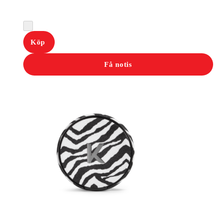
Köp
Få notis