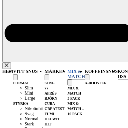
HEM
VITT SNUS
MÄRKEN
MIX &
KOFFEINSNUS
KON
MATCH
OSS
FORMAT
STNG
X-BOOSTER
Slim
77
MIX &
Mini
APRÉS
MATCH –
Large
BJÖRN
5 PACK
STYRKA
CUBA
MIX &
Nikotinfritt
GREATEST
MATCH –
Svag
FUMI
10 PACK
Normal
HELWIT
Stark
HIT