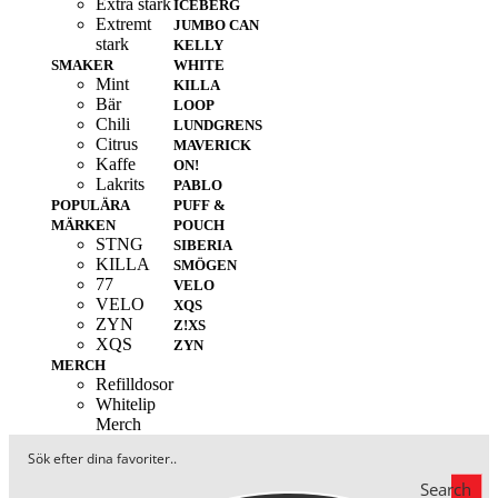
Extra stark
ICEBERG
Extremt
JUMBO CAN
stark
KELLY
SMAKER
WHITE
Mint
KILLA
Bär
LOOP
Chili
LUNDGRENS
Citrus
MAVERICK
Kaffe
ON!
Lakrits
PABLO
POPULÄRA
PUFF &
MÄRKEN
POUCH
STNG
SIBERIA
KILLA
SMÖGEN
77
VELO
VELO
XQS
ZYN
Z!XS
XQS
ZYN
MERCH
Refilldosor
Whitelip
Merch
Search