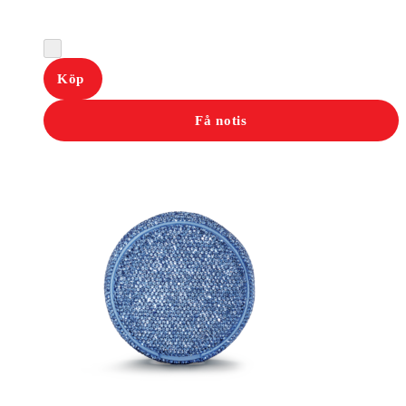
Köp
Få notis