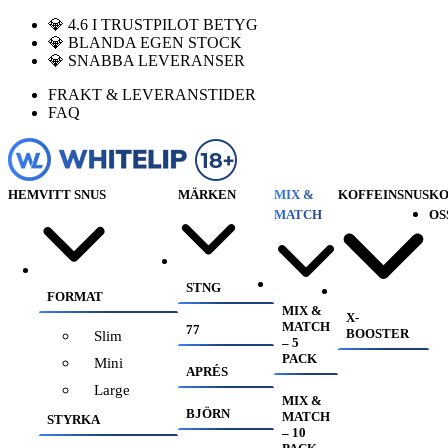
💎 4.6 I TRUSTPILOT BETYG
💎 BLANDA EGEN STOCK
💎 SNABBA LEVERANSER
FRAKT & LEVERANSTIDER
FAQ
HEM
VITT SNUS
MÄRKEN
MIX &
KOFFEINSNUS
KO
MATCH
OS
STNG
FORMAT
MIX &
X-
MATCH
77
BOOSTER
Slim
– 5
PACK
Mini
APRÉS
Large
MIX &
BJÖRN
MATCH
STYRKA
– 10