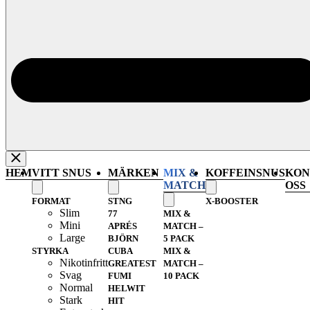
HEM
VITT SNUS
MÄRKEN
MIX &
KOFFEINSNUS
KON
MATCH
OSS
FORMAT
STNG
X-BOOSTER
Slim
77
MIX &
Mini
APRÉS
MATCH –
Large
BJÖRN
5 PACK
STYRKA
CUBA
MIX &
Nikotinfritt
GREATEST
MATCH –
Svag
FUMI
10 PACK
Normal
HELWIT
Stark
HIT