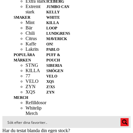
Extra stark
ICEBERG
Extremt
JUMBO CAN
stark
KELLY
SMAKER
WHITE
Mint
KILLA
Bär
LOOP
Chili
LUNDGRENS
Citrus
MAVERICK
Kaffe
ON!
Lakrits
PABLO
POPULÄRA
PUFF &
MÄRKEN
POUCH
STNG
SIBERIA
KILLA
SMÖGEN
77
VELO
VELO
XQS
ZYN
Z!XS
XQS
ZYN
MERCH
Refilldosor
Whitelip
Merch
Har du testat blanda din egen stock?