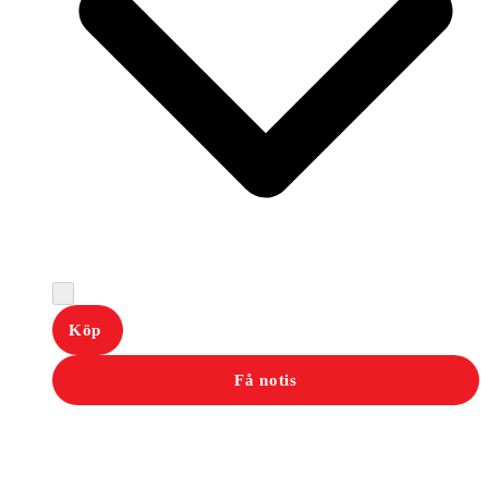
Köp
Få notis