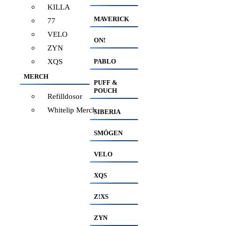
KILLA
MAVERICK
77
VELO
ON!
ZYN
XQS
PABLO
MERCH
PUFF &
POUCH
Refilldosor
Whitelip Merch
SIBERIA
SMÖGEN
VELO
XQS
Z!XS
ZYN