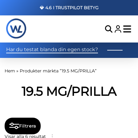
💎 4.6 I TRUSTPILOT BETYG
Har du testat blanda din egen stock?
Hem
»
Produkter märkta ”19.5 MG/PRILLA”
19.5 MG/PRILLA
Filtrera
Visar alla 6 resultat