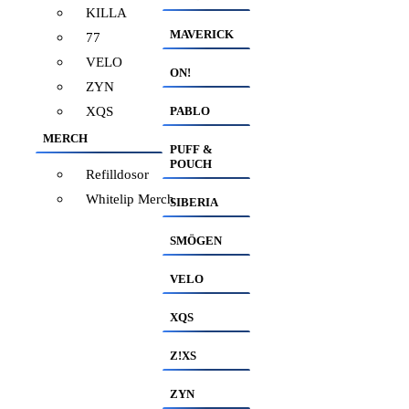
KILLA
MAVERICK
77
VELO
ON!
ZYN
XQS
PABLO
MERCH
PUFF &
POUCH
Refilldosor
Whitelip Merch
SIBERIA
SMÖGEN
VELO
XQS
Z!XS
ZYN