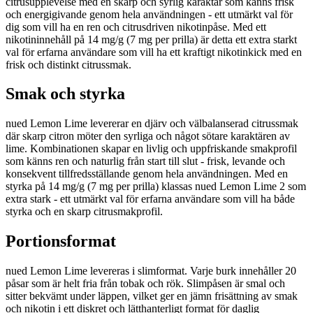
citrusupplevelse med en skarp och syrlig karaktär som känns frisk
och energigivande genom hela användningen - ett utmärkt val för
dig som vill ha en ren och citrusdriven nikotinpåse. Med ett
nikotininnehåll på 14 mg/g (7 mg per prilla) är detta ett extra starkt
val för erfarna användare som vill ha ett kraftigt nikotinkick med en
frisk och distinkt citrussmak.
Smak och styrka
nued Lemon Lime levererar en djärv och välbalanserad citrussmak
där skarp citron möter den syrliga och något sötare karaktären av
lime. Kombinationen skapar en livlig och uppfriskande smakprofil
som känns ren och naturlig från start till slut - frisk, levande och
konsekvent tillfredsställande genom hela användningen. Med en
styrka på 14 mg/g (7 mg per prilla) klassas nued Lemon Lime 2 som
extra stark - ett utmärkt val för erfarna användare som vill ha både
styrka och en skarp citrusmakprofil.
Portionsformat
nued Lemon Lime levereras i slimformat. Varje burk innehåller 20
påsar som är helt fria från tobak och rök. Slimpåsen är smal och
sitter bekvämt under läppen, vilket ger en jämn frisättning av smak
och nikotin i ett diskret och lätthanterligt format för daglig