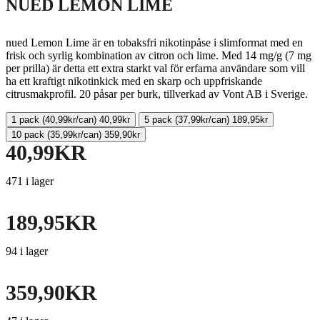
NUED LEMON LIME
nued Lemon Lime är en tobaksfri nikotinpåse i slimformat med en
frisk och syrlig kombination av citron och lime. Med 14 mg/g (7 mg
per prilla) är detta ett extra starkt val för erfarna användare som vill
ha ett kraftigt nikotinkick med en skarp och uppfriskande
citrusmakprofil. 20 påsar per burk, tillverkad av Vont AB i Sverige.
1 pack
(
40,99
kr
/can)
40,99
kr
5 pack
(
37,99
kr
/can)
189,95
kr
10 pack
(
35,99
kr
/can)
359,90
kr
40,99
KR
471 i lager
189,95
KR
94 i lager
359,90
KR