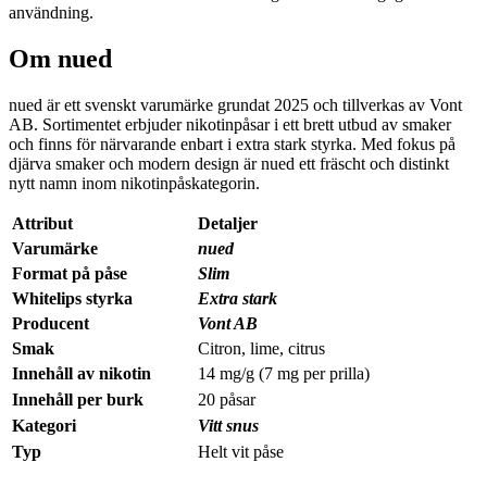
användning.
Om nued
nued är ett svenskt varumärke grundat 2025 och tillverkas av Vont
AB. Sortimentet erbjuder nikotinpåsar i ett brett utbud av smaker
och finns för närvarande enbart i extra stark styrka. Med fokus på
djärva smaker och modern design är nued ett fräscht och distinkt
nytt namn inom nikotinpåskategorin.
Attribut
Detaljer
Varumärke
nued
Format på påse
Slim
Whitelips styrka
Extra stark
Producent
Vont AB
Smak
Citron, lime, citrus
Innehåll av nikotin
14 mg/g (7 mg per prilla)
Innehåll per burk
20 påsar
Kategori
Vitt snus
Typ
Helt vit påse