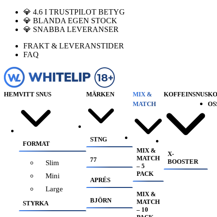
💎 4.6 I TRUSTPILOT BETYG
💎 BLANDA EGEN STOCK
💎 SNABBA LEVERANSER
FRAKT & LEVERANSTIDER
FAQ
HEM
VITT SNUS
MÄRKEN
MIX &
KOFFEINSNUS
KO
MATCH
OS
STNG
FORMAT
MIX &
X-
MATCH
77
BOOSTER
Slim
– 5
PACK
Mini
APRÉS
Large
MIX &
BJÖRN
MATCH
STYRKA
– 10