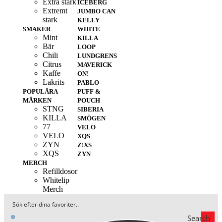
Extra stark
ICEBERG
Extremt
JUMBO CAN
stark
KELLY
SMAKER
WHITE
Mint
KILLA
Bär
LOOP
Chili
LUNDGRENS
Citrus
MAVERICK
Kaffe
ON!
Lakrits
PABLO
POPULÄRA
PUFF &
MÄRKEN
POUCH
STNG
SIBERIA
KILLA
SMÖGEN
77
VELO
VELO
XQS
ZYN
Z!XS
XQS
ZYN
MERCH
Refilldosor
Whitelip
Merch
Search