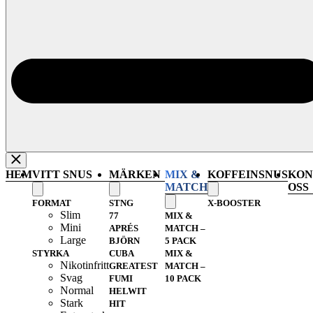
HEM
VITT SNUS
MÄRKEN
MIX &
KOFFEINSNUS
KON
MATCH
OSS
FORMAT
STNG
X-BOOSTER
Slim
77
MIX &
Mini
APRÉS
MATCH –
Large
BJÖRN
5 PACK
STYRKA
CUBA
MIX &
Nikotinfritt
GREATEST
MATCH –
Svag
FUMI
10 PACK
Normal
HELWIT
Stark
HIT