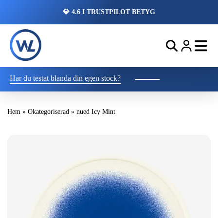
💎 4.6 I TRUSTPILOT BETYG
Har du testat blanda din egen stock?
Hem
»
Okategoriserad
»
nued Icy Mint