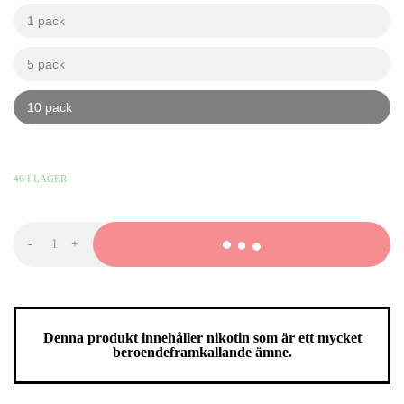
1 pack
kr
kr
5 pack
kr
kr
10 pack
kr
kr
359,90
KR
-
+
nued
Icy
Mint
mängd
Denna produkt innehåller nikotin som är ett mycket
beroendeframkallande ämne.