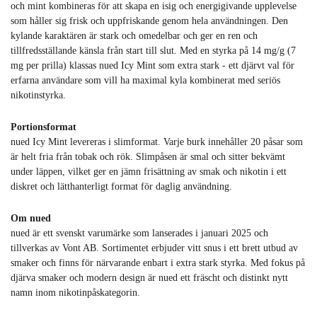
och mint kombineras för att skapa en isig och energigivande upplevelse
som håller sig frisk och uppfriskande genom hela användningen. Den
kylande karaktären är stark och omedelbar och ger en ren och
tillfredsställande känsla från start till slut. Med en styrka på 14 mg/g (7
mg per prilla) klassas nued Icy Mint som extra stark - ett djärvt val för
erfarna användare som vill ha maximal kyla kombinerat med seriös
nikotinstyrka.
Portionsformat
nued Icy Mint levereras i slimformat. Varje burk innehåller 20 påsar som
är helt fria från tobak och rök. Slimpåsen är smal och sitter bekvämt
under läppen, vilket ger en jämn frisättning av smak och nikotin i ett
diskret och lätthanterligt format för daglig användning.
Om nued
nued är ett svenskt varumärke som lanserades i januari 2025 och
tillverkas av Vont AB. Sortimentet erbjuder vitt snus i ett brett utbud av
smaker och finns för närvarande enbart i extra stark styrka. Med fokus på
djärva smaker och modern design är nued ett fräscht och distinkt nytt
namn inom nikotinpåskategorin.