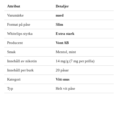
Attribut
Detaljer
Varumärke
nued
Format på påse
Slim
Whitelips styrka
Extra stark
Producent
Vont AB
Smak
Mentol, mint
Innehåll av nikotin
14 mg/g (7 mg per prilla)
Innehåll per burk
20 påsar
Kategori
Vitt snus
Typ
Helt vit påse