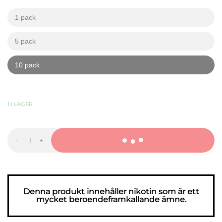
1 pack
kr
kr
5 pack
kr
kr
10 pack
kr
kr
389,90
KR
-
+
LOOP
Smooth
Mint
Hyper
Strong
mängd
Denna produkt innehåller nikotin som är ett
mycket beroendeframkallande ämne.