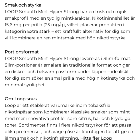
Smak och styrka
LOOP Smooth Mint Hyper Strong har en frisk och mjuk
smakprofil med en tydlig mintkaraktär. Nikotininnehållet är
15,6 mg per prilla (25 mg/g), vilket placerar produkten i
kategorin
Extra stark
– ett kraftfullt alternativ för dig som
vill kombinera en ren mintsmak med hög nikotinstyrka.
Portionsformat
LOOP Smooth Mint Hyper Strong levereras i
Slim-format
.
Slim-portioner är smalare än traditionella format och ger
en diskret och bekväm passform under läppen – idealiskt
för dig som söker en smal prilla med hög nikotinstyrka och
minimal synlighet.
Om Loop snus
Loop är ett etablerat varumärke inom tobaksfria
nikotinpåsar som kombinerar klassiska smaker som mint
med mer innovativa profiler som citrus, bär och kryddiga
toner. Sortimentet finns i flera nikotinstyrkor för att passa
olika preferenser, och varje påse är framtagen för att ge en
jämn smak och nikotinfrisättning.
Hitta fler Loop