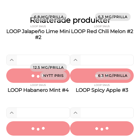
6.8 MG/PRILLA
6.3 MG/PRILLA
Relaterade produkter
LOOP SNUS
LOOP SNUS
LOOP Jalapeño Lime Mini
LOOP Red Chili Melon #2
#2
12.5 MG/PRILLA
NYTT PRIS
6.3 MG/PRILLA
LOOP SNUS
LOOP SNUS
LOOP Habanero Mint #4
LOOP Spicy Apple #3