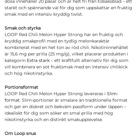
dosa innehåller 20 påsar och är helt fri från tobaksblad – ett
starkt och spännande val för dig som uppskattar en fruktig
smak med en intensiv kryddig twist.
Smak och styrka
LOOP Red Chili Melon Hyper Strong har en fruktig och
kryddig smakprofil med en tydlig melonkaraktär
kombinerat med en het ton av röd chili. Nikotininnehållet
är 15,6 mg per prilla (25 mg/g), vilket placerar produkten i
kategorin
Extra stark
– ett kraftfullt alternativ för dig som
vill kombinera en söt fruktsmak med en intensiv chilikick
och hög nikotinstyrka.
Portionsformat
LOOP Red Chili Melon Hyper Strong levereras i
Slim-
format
. Slim-portioner är smalare än traditionella format
och ger en diskret och bekväm passform under läppen –
idealiskt för dig som söker en smal prilla med hög
nikotinstyrka och en distinkt smakupplevelse.
Om Loop snus