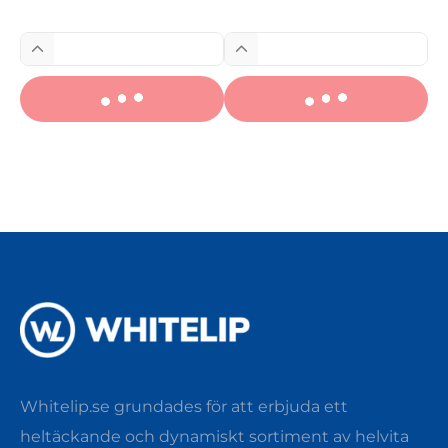
Whitelip.se grundades för att erbjuda ett
heltäckande och dynamiskt sortiment av helvita