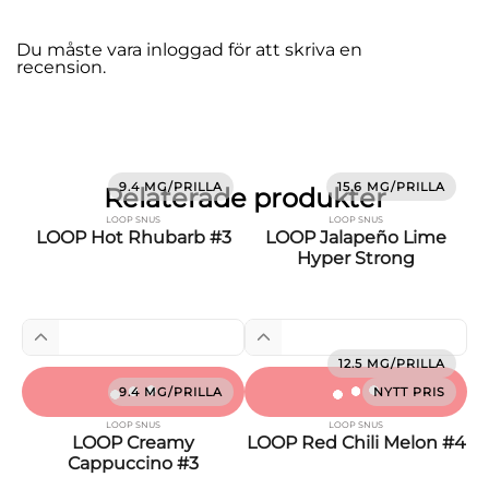
Du måste vara
inloggad
för att skriva en
recension.
9.4 MG/PRILLA
15.6 MG/PRILLA
Relaterade produkter
LOOP SNUS
LOOP SNUS
LOOP Hot Rhubarb #3
LOOP Jalapeño Lime
Hyper Strong
12.5 MG/PRILLA
9.4 MG/PRILLA
NYTT PRIS
LOOP SNUS
LOOP SNUS
LOOP Creamy
LOOP Red Chili Melon #4
Cappuccino #3