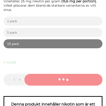
innehåller 25 mg nikotin per gram
(15,6 mg per portion)
,
vilket placerar dem bland de starkare varianterna av vitt
snus.
1 pack
kr
kr
5 pack
kr
kr
10 pack
kr
kr
389,90
KR
-
+
LOOP
Red
Chili
Melon
Hyper
Strong
mängd
Denna produkt innehåller nikotin som är ett