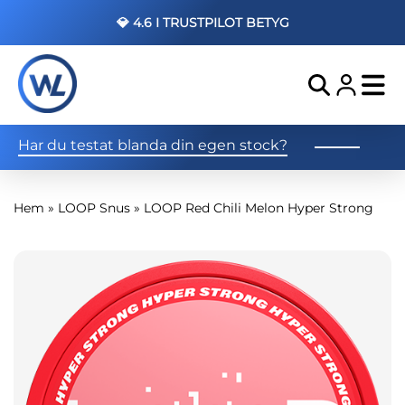
💎 4.6 I TRUSTPILOT BETYG
Har du testat blanda din egen stock?
Hem
»
LOOP Snus
»
LOOP Red Chili Melon Hyper Strong