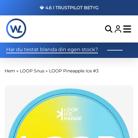
💎 4.6 I TRUSTPILOT BETYG
Har du testat blanda din egen stock?
Hem
»
LOOP Snus
»
LOOP Pineapple Ice #3