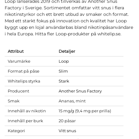
Loop lanserades 2019 och tillverkas av Another Snus
Factory i Sverige. Sortimentet omfattar vitt snus i flera
nikotinstyrkor och ett brett utbud av smaker och format.
Med ett starkt fokus på innovation och kvalitet har Loop
byggt upp en lojal användarbas bland nikotinpåsanvändare
i hela Europa. Hitta fler Loop-produkter på whitelip.se.
Attribut
Detaljer
Varumärke
Loop
Format på påse
Slim
Whitelips styrka
Stark
Producent
Another Snus Factory
Smak
Ananas, mint
Innehåll av nikotin
15 mg/g (9,4 mg per prilla)
Innehåll per burk
20 påsar
Kategori
Vitt snus