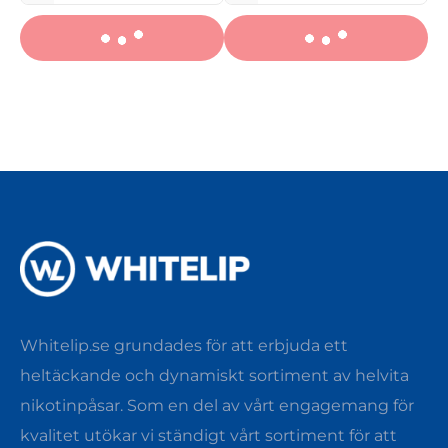
Whitelip.se grundades för att erbjuda ett
heltäckande och dynamiskt sortiment av helvita
nikotinpåsar. Som en del av vårt engagemang för
kvalitet utökar vi ständigt vårt sortiment för att