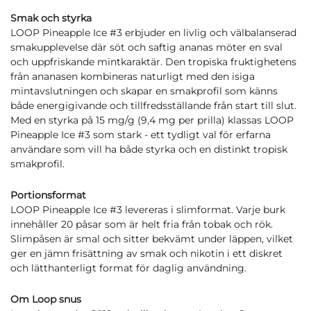
Smak och styrka
LOOP Pineapple Ice #3 erbjuder en livlig och välbalanserad
smakupplevelse där söt och saftig ananas möter en sval
och uppfriskande mintkaraktär. Den tropiska fruktighetens
från ananasen kombineras naturligt med den isiga
mintavslutningen och skapar en smakprofil som känns
både energigivande och tillfredsställande från start till slut.
Med en styrka på 15 mg/g (9,4 mg per prilla) klassas LOOP
Pineapple Ice #3 som stark - ett tydligt val för erfarna
användare som vill ha både styrka och en distinkt tropisk
smakprofil.
Portionsformat
LOOP Pineapple Ice #3 levereras i slimformat. Varje burk
innehåller 20 påsar som är helt fria från tobak och rök.
Slimpåsen är smal och sitter bekvämt under läppen, vilket
ger en jämn frisättning av smak och nikotin i ett diskret
och lätthanterligt format för daglig användning.
Om Loop snus