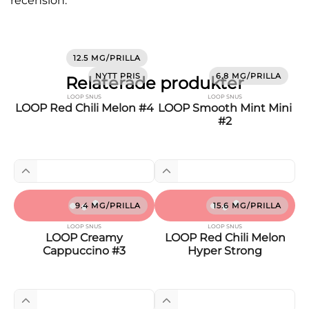
recension.
12.5 MG/PRILLA
NYTT PRIS
6.8 MG/PRILLA
Relaterade produkter
LOOP SNUS
LOOP SNUS
LOOP Red Chili Melon #4
LOOP Smooth Mint Mini
#2
9.4 MG/PRILLA
15.6 MG/PRILLA
LOOP SNUS
LOOP SNUS
LOOP Creamy
LOOP Red Chili Melon
Cappuccino #3
Hyper Strong