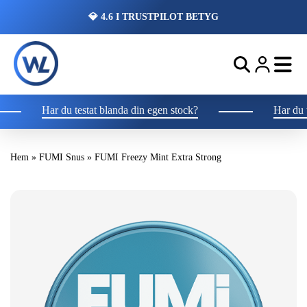
💎 4.6 I TRUSTPILOT BETYG
Har du testat blanda din egen stock?
Har du tes
Hem
»
FUMI Snus
»
FUMI Freezy Mint Extra Strong