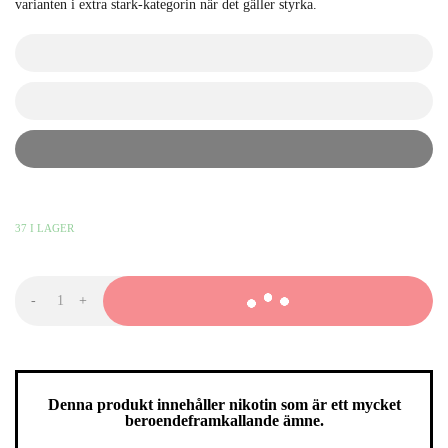
varianten i extra stark-kategorin när det gäller styrka.
kr
kr
kr
389,90
KR
-
+
FUMI
Freezy
Mint
Extra
Strong
mängd
Denna produkt innehåller nikotin som är ett mycket
beroendeframkallande ämne.