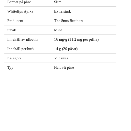
Format på påse
Slim
Whitelips styrka
Extra stark
Producent
The Snus Brothers
Smak
Mint
Innehåll av nikotin
16 mg/g (11,2 mg per prilla)
Innehåll per burk
14 g (20 påsar)
Kategori
Vitt snus
Typ
Helt vit påse