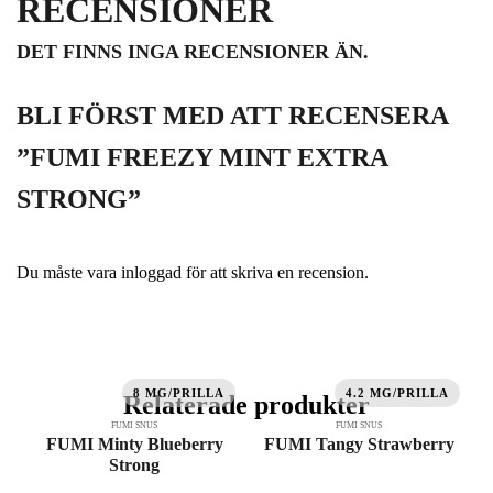
RECENSIONER
DET FINNS INGA RECENSIONER ÄN.
BLI FÖRST MED ATT RECENSERA
”FUMI FREEZY MINT EXTRA
STRONG”
Du måste vara
inloggad
för att skriva en recension.
8 MG/PRILLA
4.2 MG/PRILLA
Relaterade produkter
FUMI SNUS
FUMI SNUS
FUMI Minty Blueberry
FUMI Tangy Strawberry
Strong