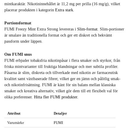
mintkaraktär. Nikotininnehållet är 11,2 mg per prilla (16 mg/g), vilket
placerar produkten i kategorin
Extra stark
.
Portionsformat
FUMI Freezy Mint Extra Strong levereras i
Slim-format
. Slim-portioner
är smalare än traditionella format och ger ett diskret och bekvämt
passform under läppen.
Om FUMI snus
FUMI erbjuder tobaksfria nikotinpåsar i flera smaker och styrkor, från
friska mintvarianter till fruktiga blandningar och mer subtila profiler.
Påsarna är slim, diskreta och tillverkade med nikotin av farmaceutisk
kvalitet samt växtbaserade fibrer, vilket ger en jämn och pålitlig smak-
och nikotinfrisättning. FUMI är känt för sin balans mellan klassiska
smaker och kreativa alternativ, vilket gör dem till ett flexibelt val för
olika preferenser.
Hitta fler FUMI produkter.
Attribut
Detaljer
Varumärke
FUMI