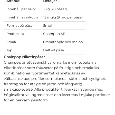
Attribut
Detaljer
Innehåll per burk
10 g (20 påsar)
Innehåll av nikotin
15 mg/g (9 mg per påse)
Format på påse
Smal
Producent
Chainpop AB
Smak
Granatäpple och melon
Typ
Helt vit påse
Chainpop Nikotinpåsar
Chainpop är ett svenskt varumärke inom tobaksfria
nikotinpåsar som fokuserar på fruktiga och smakrika
kombinationer. Sortimentet kännetecknas av
välbalanserade profiler som blandar sötma och syrlighet,
framtagna för att ge en jämn och långvarig
smakupplevelse. Alla produkter tillverkas i Sverige med
högkvalitativa ingredienser och levereras i mjuka portioner
för en bekväm passform.