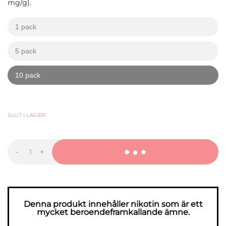
mg/g).
1 pack
kr
kr
5 pack
kr
kr
10 pack
kr
kr
299,90
KR
-
+
CHAINPOP
Pomegranate
&
Melon
mängd
Denna produkt innehåller nikotin som är ett
mycket beroendeframkallande ämne.