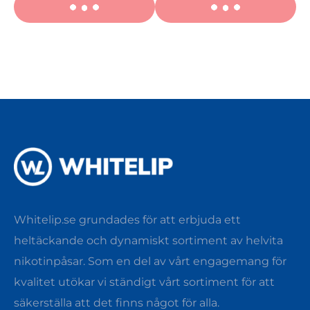
Whitelip.se grundades för att erbjuda ett
heltäckande och dynamiskt sortiment av helvita
nikotinpåsar. Som en del av vårt engagemang för
kvalitet utökar vi ständigt vårt sortiment för att
säkerställa att det finns något för alla.