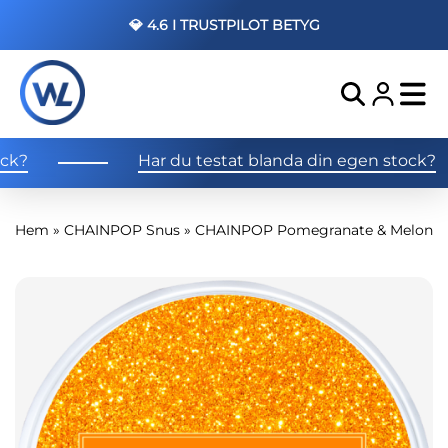
💎 4.6 I TRUSTPILOT BETYG
k?
Har du testat blanda din egen stock?
Hem
»
CHAINPOP Snus
»
CHAINPOP Pomegranate & Melon