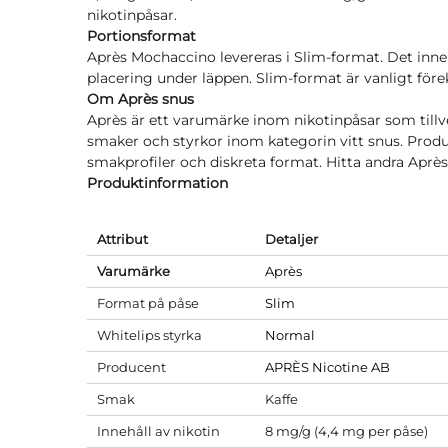
nikotinpåsar.
Portionsformat
Après Mochaccino levereras i Slim-format. Det inne
placering under läppen. Slim-format är vanligt fö
Om Après snus
Après är ett varumärke inom nikotinpåsar som tillv
smaker och styrkor inom kategorin vitt snus. Prod
smakprofiler och diskreta format. Hitta andra Aprè
Produktinformation
Attribut
Detaljer
Varumärke
Après
Format på påse
Slim
Whitelips styrka
Normal
Producent
APRÈS Nicotine AB
Smak
Kaffe
Innehåll av nikotin
8 mg/g (4,4 mg per påse)