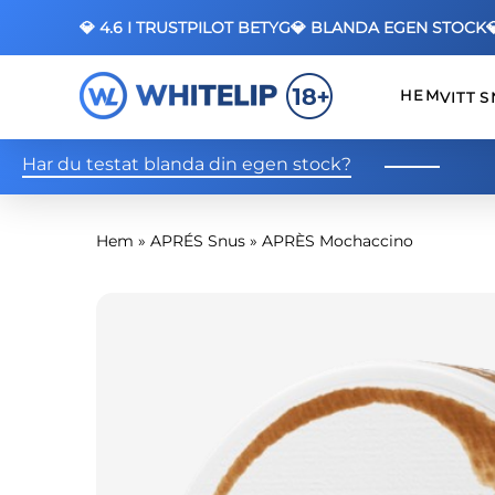
💎 4.6 I TRUSTPILOT BETYG
💎 BLANDA EGEN STOCK
HEM
VITT 
Har du testat blanda din egen stock?
Hem
»
APRÉS Snus
»
APRÈS Mochaccino