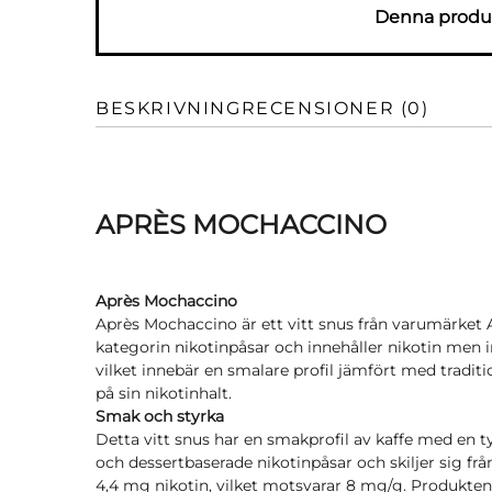
Denna produk
BESKRIVNING
RECENSIONER (0)
APRÈS MOCHACCINO
Après Mochaccino
Après Mochaccino är ett vitt snus från varumärket A
kategorin nikotinpåsar och innehåller nikotin men i
vilket innebär en smalare profil jämfört med tradit
på sin nikotinhalt.
Smak och styrka
Detta vitt snus har en smakprofil av kaffe med en 
och dessertbaserade nikotinpåsar och skiljer sig från
4,4 mg nikotin, vilket motsvarar 8 mg/g. Produkt