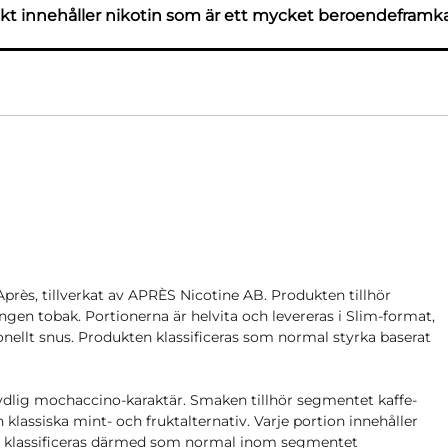
t innehåller nikotin som är ett mycket beroendeframk
près, tillverkat av APRÈS Nicotine AB. Produkten tillhör
ngen tobak. Portionerna är helvita och levereras i Slim-format,
ionellt snus. Produkten klassificeras som normal styrka baserat
tydlig mochaccino-karaktär. Smaken tillhör segmentet kaffe-
 klassiska mint- och fruktalternativ. Varje portion innehåller
en klassificeras därmed som normal inom segmentet