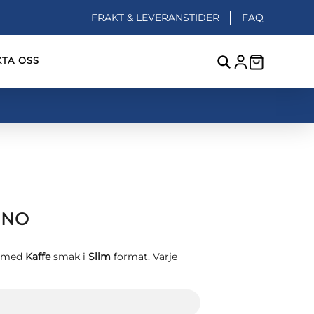
FRAKT & LEVERANSTIDER
FAQ
TA OSS
INO
r med
Kaffe
smak i
Slim
format. Varje
kr