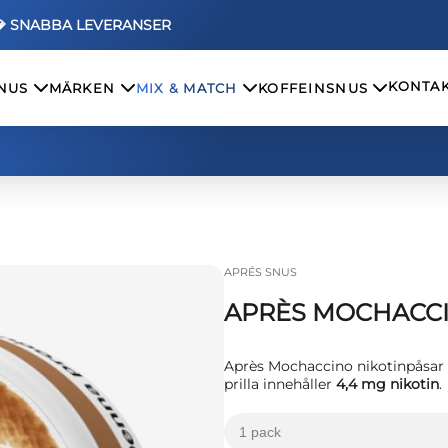
💎 SNABBA LEVERANSER
KONTAK
SNUS
MÄRKEN
MIX & MATCH
KOFFEINSNUS
APRÉS SNUS
APRÈS MOCHACC
Après Mochaccino nikotinpåsa
prilla innehåller
4,4 mg nikotin
.
1 pack
kr