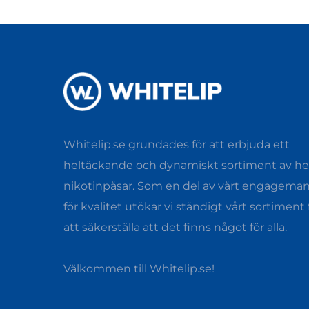
Whitelip.se grundades för att erbjuda ett
heltäckande och dynamiskt sortiment av hel
nikotinpåsar. Som en del av vårt engagema
för kvalitet utökar vi ständigt vårt sortiment 
att säkerställa att det finns något för alla.
Välkommen till Whitelip.se!