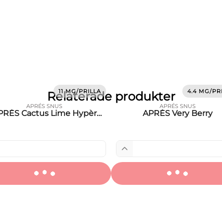
11 MG/PRILLA
4.4 MG/PR
Relaterade produkter
APRÉS SNUS
APRÉS SNUS
PRÈS Cactus Lime Hypèr
APRÈS Very Berry
Strong