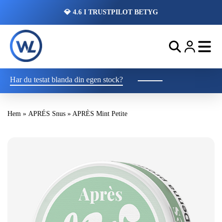
💎 4.6 I TRUSTPILOT BETYG
Har du testat blanda din egen stock?
Hem
»
APRÉS Snus
»
APRÈS Mint Petite