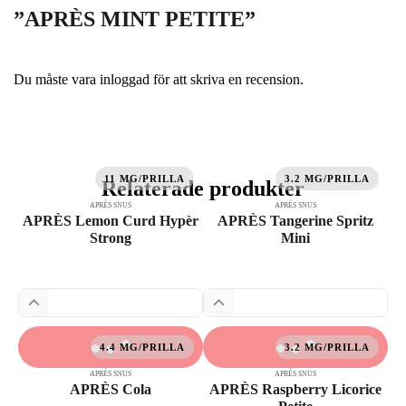
”APRÈS MINT PETITE”
Du måste vara
inloggad
för att skriva en recension.
11 MG/PRILLA
3.2 MG/PRILLA
Relaterade produkter
APRÉS SNUS
APRÉS SNUS
APRÈS Lemon Curd Hypèr
APRÈS Tangerine Spritz
Strong
Mini
4.4 MG/PRILLA
3.2 MG/PRILLA
APRÉS SNUS
APRÉS SNUS
APRÈS Cola
APRÈS Raspberry Licorice