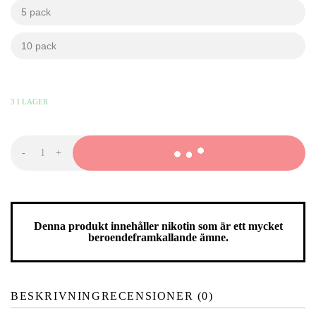
5 pack
kr
kr
10 pack
kr
kr
41,99
KR
-
+
APRÈS
Mint
Petite
mängd
Denna produkt innehåller nikotin som är ett mycket
beroendeframkallande ämne.
BESKRIVNING
RECENSIONER (0)