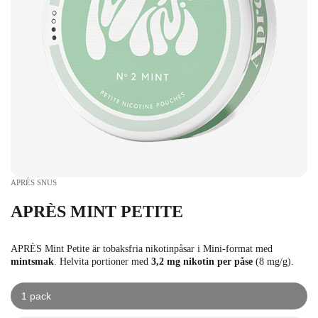
APRÉS SNUS
APRÈS MINT PETITE
APRÈS Mint Petite är tobaksfria nikotinpåsar i Mini-format med
mintsmak
. Helvita portioner med
3,2 mg nikotin per påse
(8 mg/g).
1 pack
kr
kr