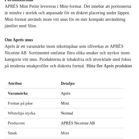
APRÈS Mint Petite levereras i Mini-format. Det innebär att portionerna
är mindre i storlek och anpassade för en diskret placering under läppen.
Mini-format används inom vitt snus för en mer kompakt användning
jämfört med Slim.
Om Après snus
Après är ett varumärke inom nikotinpåsar som tillverkas av APRÈS
Nicotine AB. Sortimentet omfattar flera olika smaker och styrkor inom
kategorin vitt snus. Produkterna är tobaksfria och utvecklade med fokus
på moderna smakprofiler och diskreta format.
Hitta fler Après produkter.
Attribut
Detaljer
Varumärke
Après
Format på påse
Mini
Whitelips styrka
Normal
Producent
APRÈS Nicotine AB
Smak
Mint