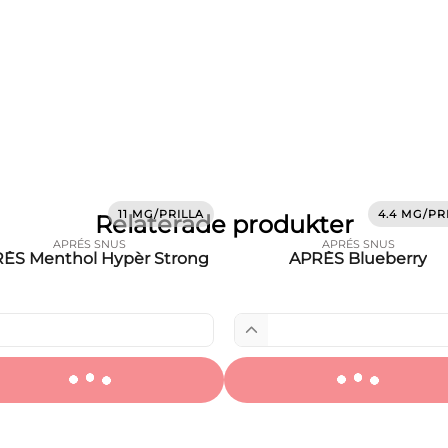
11 MG/PRILLA
4.4 MG/PR
Relaterade produkter
APRÉS SNUS
APRÉS SNUS
ÈS Menthol Hypèr Strong
APRÈS Blueberry