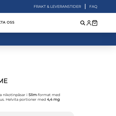
FRAKT & LEVERANSTIDER
FAQ
TA OSS
ME
a nikotinpåsar i
Slim
-format med
us. Helvita portioner med
4,4 mg