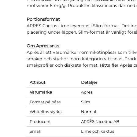
motsvarar 8 mg/g. Produkten klassificeras därmed
Portionsformat
APRÈS Cactus Lime levereras i Slim-format. Det inn
placering under läppen. Slim-format är vanligt fö
Om Après snus
Après är ett varumärke inom nikotinpåsar som tillv
smaker och styrkor inom kategorin vitt snus. Prod
smakprofiler och diskreta format.
Hitta fler Après p
Attribut
Detaljer
Varumärke
Après
Format på påse
Slim
Whitelips styrka
Normal
Producent
APRÈS Nicotine AB
Smak
Lime och kaktus