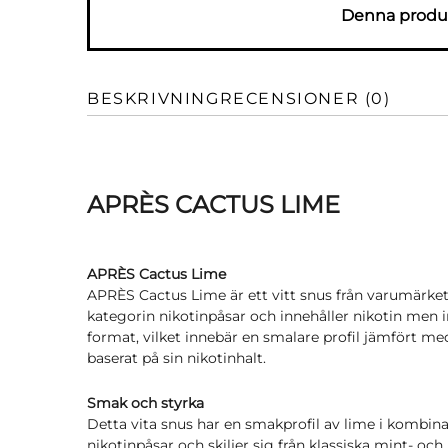
Denna produk
BESKRIVNING
RECENSIONER (0)
APRÈS CACTUS LIME
APRÈS Cactus Lime
APRÈS Cactus Lime är ett vitt snus från varumärket 
kategorin nikotinpåsar och innehåller nikotin men i
format, vilket innebär en smalare profil jämfört me
baserat på sin nikotinhalt.
Smak och styrka
Detta vita snus har en smakprofil av lime i kombi
nikotinpåsar och skiljer sig från klassiska mint- och 