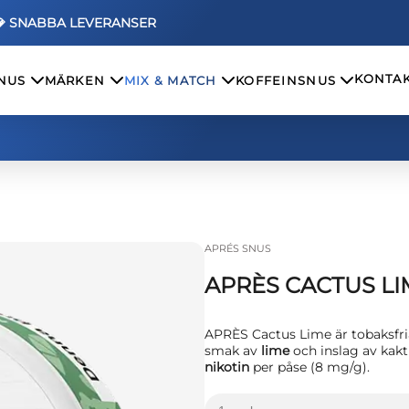
💎 SNABBA LEVERANSER
KONTAK
SNUS
MÄRKEN
MIX & MATCH
KOFFEINSNUS
APRÉS SNUS
APRÈS CACTUS LI
APRÈS Cactus Lime är tobaksfri
smak av
lime
och inslag av kakt
nikotin
per påse (8 mg/g).