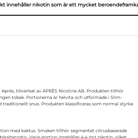
t innehåller nikotin som är ett mycket beroendeframk
Après, tillverkat av APRÈS Nicotine AB. Produkten tillhör
ngen tobak. Portionerna är helvita och utformade i Slim-
d traditionellt snus. Produkten klassificeras som normal styrka
nation med kaktus. Smaken tillhör segmentet citrusbaserade
bäralternativ. Varje portion innehåller 4,4 mg nikotin, vilket