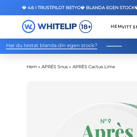
💎 4.6 I TRUSTPILOT BETYG
💎 BLANDA EGEN STOCK
HEM
VITT 
Har du testat blanda din egen stock?
Hem
»
APRÉS Snus
»
APRÈS Cactus Lime