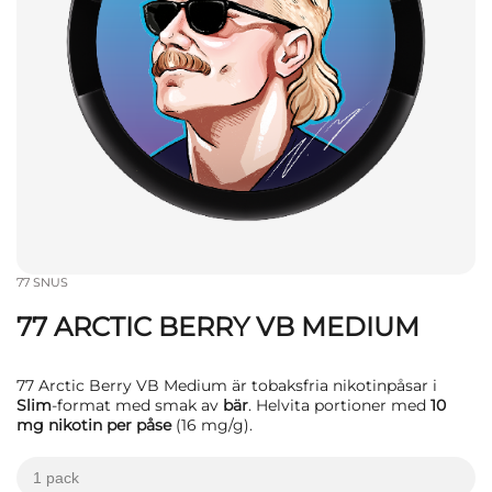
77 SNUS
77 ARCTIC BERRY VB MEDIUM
77 Arctic Berry VB Medium är tobaksfria nikotinpåsar i
Slim
-format med smak av
bär
. Helvita portioner med
10
mg nikotin per påse
(16 mg/g).
1 pack
kr
kr