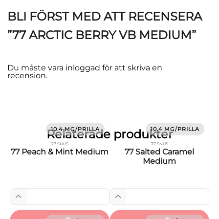
BLI FÖRST MED ATT RECENSERA
”77 ARCTIC BERRY VB MEDIUM”
Du måste vara
inloggad
för att skriva en
recension.
10.4 MG/PRILLA
10.4 MG/PRILLA
Relaterade produkter
77 SNUS
77 SNUS
77 Peach & Mint Medium
77 Salted Caramel
Medium