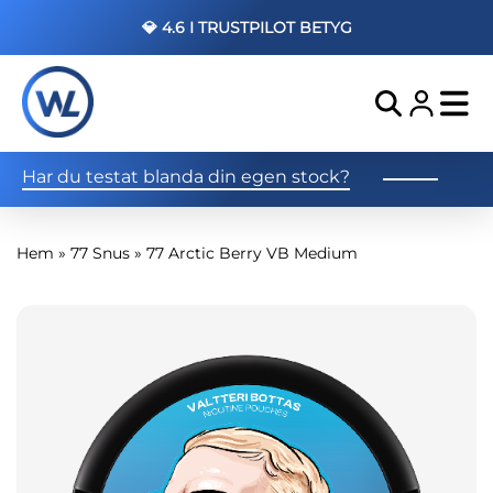
💎 4.6 I TRUSTPILOT BETYG
Har du testat blanda din egen stock?
Hem
»
77 Snus
»
77 Arctic Berry VB Medium