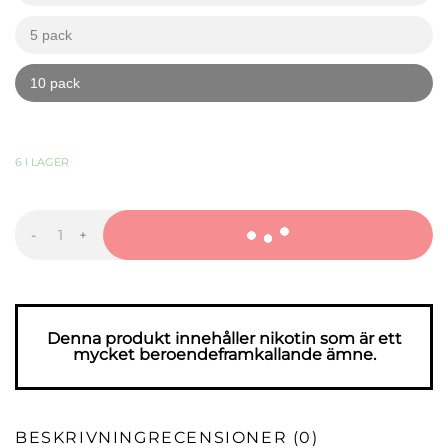
5 pack
kr
kr
10 pack
kr
kr
359,90
KR
-
+
77
Arctic
Berry
VB
Medium
mängd
Denna produkt innehåller nikotin som är ett
mycket beroendeframkallande ämne.
BESKRIVNING
RECENSIONER (0)