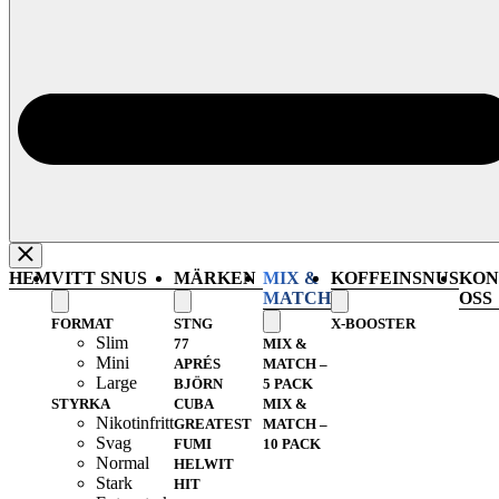
HEM
VITT SNUS
MÄRKEN
MIX &
KOFFEINSNUS
KON
MATCH
OSS
FORMAT
STNG
X-BOOSTER
Slim
77
MIX &
Mini
APRÉS
MATCH –
Large
BJÖRN
5 PACK
STYRKA
CUBA
MIX &
Nikotinfritt
GREATEST
MATCH –
Svag
FUMI
10 PACK
Normal
HELWIT
Stark
HIT