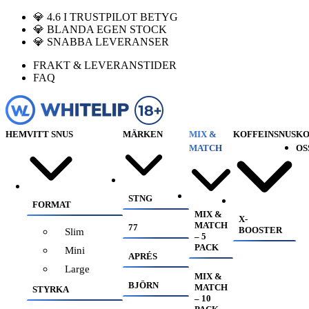
💎 4.6 I TRUSTPILOT BETYG
💎 BLANDA EGEN STOCK
💎 SNABBA LEVERANSER
FRAKT & LEVERANSTIDER
FAQ
HEM
VITT SNUS
MÄRKEN
MIX &
KOFFEINSNUS
KO
MATCH
OS
STNG
FORMAT
MIX &
X-
MATCH
77
BOOSTER
Slim
– 5
PACK
Mini
APRÉS
Large
MIX &
BJÖRN
MATCH
STYRKA
– 10