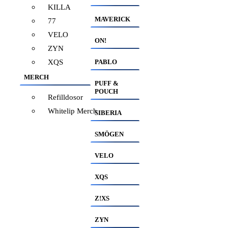
KILLA
MAVERICK
77
VELO
ON!
ZYN
XQS
PABLO
MERCH
PUFF &
POUCH
Refilldosor
Whitelip Merch
SIBERIA
SMÖGEN
VELO
XQS
Z!XS
ZYN