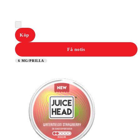
Köp
Få notis
6 MG/PRILLA