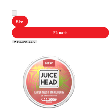
Köp
Få notis
9 MG/PRILLA