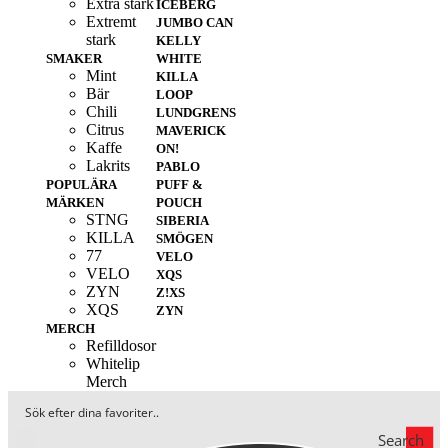
Extra stark
ICEBERG
Extremt
JUMBO CAN
stark
KELLY
SMAKER
WHITE
Mint
KILLA
Bär
LOOP
Chili
LUNDGRENS
Citrus
MAVERICK
Kaffe
ON!
Lakrits
PABLO
POPULÄRA
PUFF &
MÄRKEN
POUCH
STNG
SIBERIA
KILLA
SMÖGEN
77
VELO
VELO
XQS
ZYN
Z!XS
XQS
ZYN
MERCH
Refilldosor
Whitelip
Merch
Search