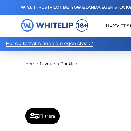
💎 4.6 I TRUSTPILOT BETYG
💎 BLANDA EGEN STOCK
HEM
VITT 
Har du testat blanda din egen stock?
Hem
»
flavours
»
Choklad
Filtrera