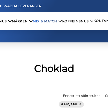
💎 SNABBA LEVERANSER
KONTAK
SNUS
MÄRKEN
MIX & MATCH
KOFFEINSNUS
Choklad
Endast ett sökresultat
S
8 MG/PRILLA