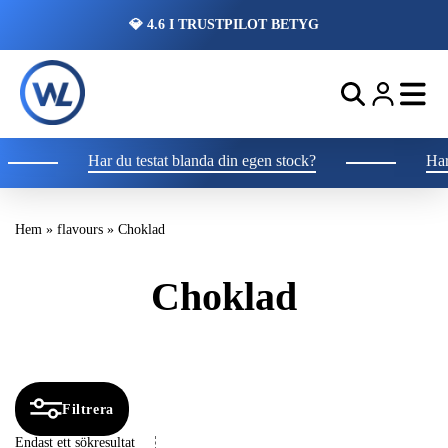
💎 4.6 I TRUSTPILOT BETYG
Har du testat blanda din egen stock?
Har 
Hem
»
flavours
»
Choklad
Choklad
Filtrera
Endast ett sökresultat