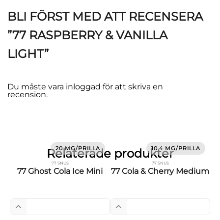
BLI FÖRST MED ATT RECENSERA
”77 RASPBERRY & VANILLA
LIGHT”
Du måste vara
inloggad
för att skriva en
recension.
20 MG/PRILLA
10.4 MG/PRILLA
Relaterade produkter
77 SNUS
77 SNUS
77 Ghost Cola Ice Mini
77 Cola & Cherry Medium