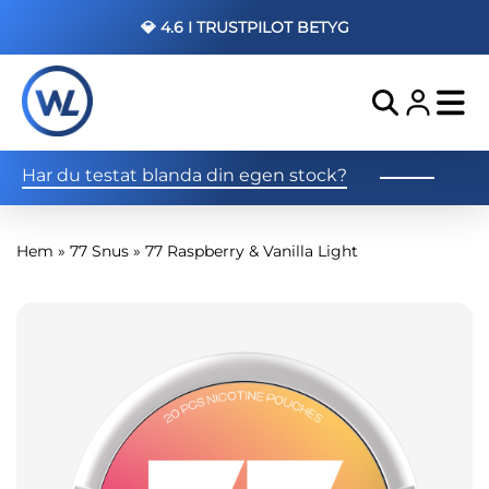
💎 4.6 I TRUSTPILOT BETYG
Har du testat blanda din egen stock?
Hem
»
77 Snus
»
77 Raspberry & Vanilla Light