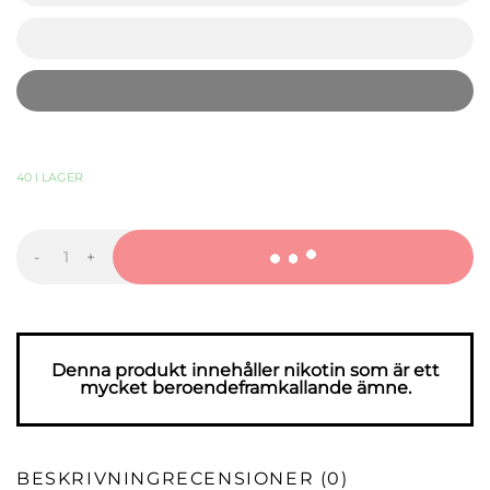
kr
kr
359,90
KR
-
+
77
Raspberry
&
Vanilla
Light
mängd
Denna produkt innehåller nikotin som är ett
mycket beroendeframkallande ämne.
BESKRIVNING
RECENSIONER (0)